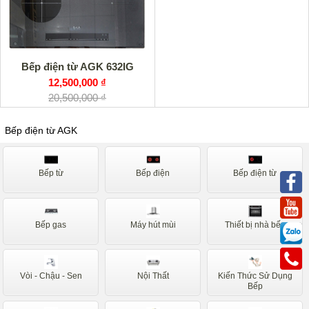
Faber
Nardi
Canzy
D'mesik
Spelier
Ferroli
Bếp điện từ AGK 632IG
Fandi
Binova
12,500,000 ₫
20,500,000 ₫
Abbaka
Arber
Batani
Sunhouse
Bếp điện từ AGK
Napoli
Bauer
Bếp từ
Bếp điện
Bếp điện từ
Forci
Mastercook
Eurosun
Benza
Sakura
Romal
Bếp gas
Máy hút mùi
Thiết bị nhà bếp
Kucy
Napoliz
Rosieres
Rovigo
Vòi - Chậu - Sen
Nội Thất
Kiến Thức Sử Dụng
Bếp
Sevilla
Taka