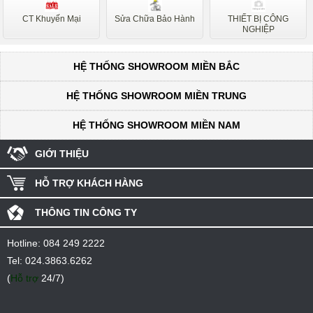
Nodor
Lorca
CT Khuyến Mại
Sửa Chữa Bảo Hành
THIẾT BỊ CÔNG
Kangaroo
Midea
NGHIỆP
Latino
Kaff
HỆ THỐNG SHOWROOM MIỀN BẮC
Kocher
Sơn Hà
HỆ THỐNG SHOWROOM MIỀN TRUNG
Smaragd
Sanaky
HỆ THỐNG SHOWROOM MIỀN NAM
GIỚI THIỆU
HỖ TRỢ KHÁCH HÀNG
THÔNG TIN CÔNG TY
Hotline:
084 249 2222
Tel:
024.3863.6262
(
Hỗ trợ
24/7)