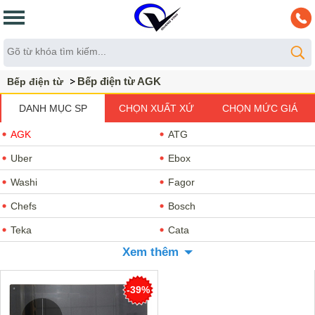
Bếp điện từ AGK
Bếp điện từ
DANH MỤC SP
CHỌN XUẤT XỨ
CHỌN MỨC GIÁ
AGK
ATG
Uber
Ebox
Washi
Fagor
Chefs
Bosch
Teka
Cata
Xem thêm
Faster
Hafele
Malloca
Nội Địa Nhật
-39%
Munchen
Giovani