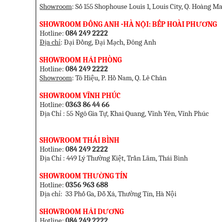
Showroom
: Số 155 Shophouse Louis 1, Louis City, Q. Hoàng Ma
SHOWROOM ĐÔNG ANH -HÀ NỘI: BẾP HOÀI PHƯƠNG
Hotline:
084 249 2222
Địa chỉ
: Đại Đồng, Đại Mạch, Đông Anh
SHOW
ROOM HẢI PHÒNG
Hotline:
084 249 2222
Showroom
: Tô Hiệu, P. Hồ Nam, Q. Lê Chân
SHOWROOM VĨNH PHÚC
Hotline:
0363 86 44 66
Địa Chỉ : 55 Ngô Gia Tự, Khai Quang, Vĩnh Yên, Vĩnh Phúc
SHOWROOM THÁI BÌNH
Hotline:
084 249 2222
Địa Chỉ : 449 Lý Thường Kiệt, Trần Lãm, Thái Bình
SHOWROOM THƯỜNG TÍN
Hotline:
0356 963 688
Địa chỉ: 33 Phố Ga, Đỗ Xá, Thường Tín, Hà Nội
SHOWROOM HẢI DƯƠNG
Hotline:
084 249 2222