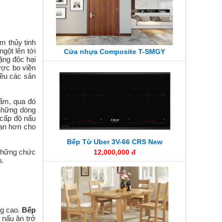
m thủy tinh
gột lên tới
Cửa nhựa Composite T-SMGY
ặng độc hại
ợc bo viền
iều các sản
hẩm, qua đó
 những dòng
 cấp độ nấu
ian hơn cho
Bếp Từ Uber 3V-66 CRS New
 những chức
12,000,000 đ
n.
ng cao.
Bếp
 nấu ăn trở