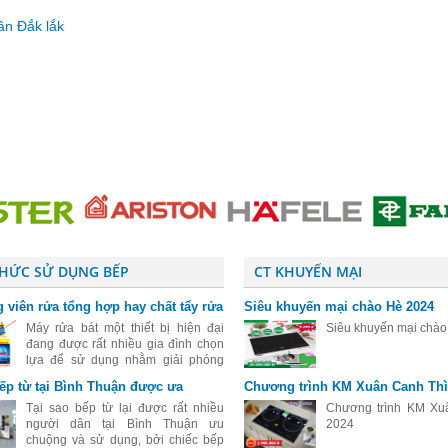
ân Đắk lắk
THỨC SỬ DỤNG BẾP
CT KHUYẾN MẠI
 viên rửa tổng hợp hay chất tẩy rửa
Siêu khuyến mại chào Hè 2024
ệt cho máy rửa bát
Máy rửa bát một thiết bị hiện đại
Siêu khuyến mại chà
đang được rất nhiều gia đình chọn
lựa để sử dụng nhằm giải phóng
sức lao động sau những giờ làm
bếp từ tại Bình Thuận được ưa
Chương trình KM Xuân Canh Thì
việc mệt mỏi. Đối với những người
đang tìm hiểu và mới sử dụng máy
Tại sao bếp từ lại được rất nhiều
Chương trình KM Xu
rửa
người dân tại Bình Thuận ưu
2024
chuộng và sử dụng, bởi chiếc bếp