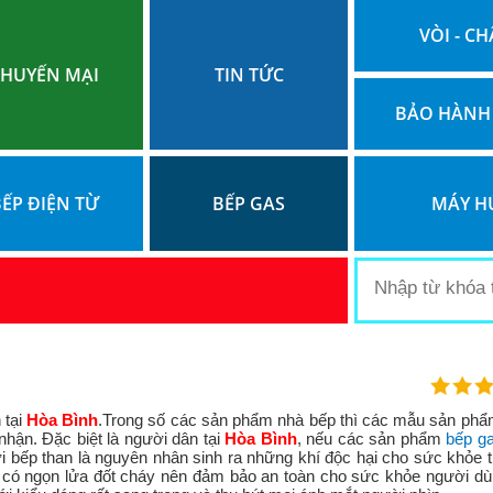
VÒI - CH
HUYẾN MẠI
TIN TỨC
BẢO HÀNH
ẾP ĐIỆN TỪ
BẾP GAS
MÁY H
 tại
Hòa Bình
.Trong số các sản phẩm nhà bếp thì các mẫu sản ph
nhận. Đặc biệt là người dân tại
Hòa Bình
, nếu các sản phẩm
bếp g
i bếp than là nguyên nhân sinh ra những khí độc hại cho sức khỏe th
g có ngọn lửa đốt cháy nên đảm bảo an toàn cho sức khỏe người dù