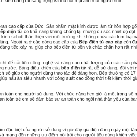
ới kiểu dáng rất sang trọng và thu hút mọi ánh mắt người nhìn.
eran cao cấp của Đức. Sản phẩm mặt kính được làm từ hỗn hợp gố
ếp điện từ
có khả năng kháng chống lại những cú sốc nhiệt độ đột n
 kính schott thân thiện với môi trường khi không chứa các kim loại n
dùng. Ngoài ra ở các dòng cao cấp của
Bếp điện từ cao cấp
còn đư
đáng tiếc xảy ra, giúp cho bếp điện từ bền và chắc chắn hơn rất nh
 chí để cải tiến công nghệ và nâng cao chất lượng của các sản p
ong nước. Bảng điều khiển của
bếp điện từ
rất dễ sử dụng, đối với
ch số giúp cho người dùng thao tác dễ dàng hơn. Bếp thường có 17
iúp nấu ăn siêu nhanh với công suất cao đồng thời tiết kiệm thời g
 an toàn cho người sử dụng. Với chức năng hẹn giờ là một trong số
n toàn trẻ em sẽ đảm bảo sự an toàn cho ngôi nhà thân yêu của bạ
m đặc biệt của người sử dụng vì giờ đây giá điện đang ngày một tă
và mang đến những ưu điểm nổi trội cho người tiêu dùng khiến việc