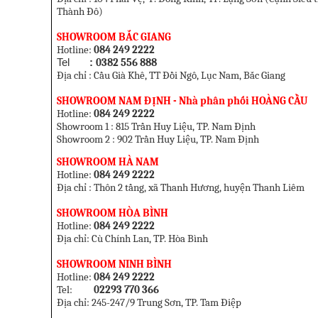
Thành Đô
)
SHOWROOM BẮC GIANG
Hotline:
084 249 2222
Tel
:
0382 556 888
Địa chỉ : Cầu Già Khê, TT Đồi Ngô, Lục Nam, Bắc Giang
SHOWROOM NAM ĐỊNH - Nhà phân phối HOÀNG CẦU
Hotline:
084 249 2222
Showroom 1 :
815 Trần Huy Liệu, TP. Nam Định
Showroom 2 :
902 Trần Huy Liệu, TP. Nam Định
SHOWROOM HÀ NAM
Hotline:
084 249 2222
Địa chỉ : Thôn 2 tầng, xã Thanh Hương, huyện Thanh Liêm
SHOWROOM HÒA BÌNH
Hotline:
084 249 2222
Địa chỉ: Cù Chính Lan, TP. Hòa Bình
SHOWROOM NINH BÌNH
Hotline:
084 249 2222
Tel:
02293 770 366
Địa chỉ: 245-247/9 Trung Sơn, TP. Tam Điệp