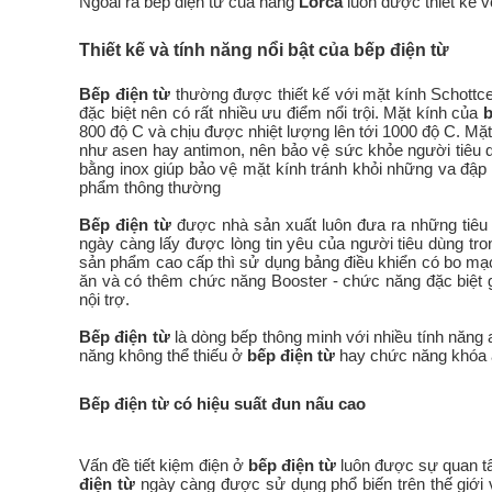
Ngoài ra bếp điện từ của hãng
Lorca
luôn được thiết kế v
Thiết kế và tính năng nổi bật của bếp điện từ
Bếp điện từ
thường được thiết kế với mặt kính Schottc
đặc biệt nên có rất nhiều ưu điểm nổi trội. Mặt kính của
b
800 độ C và chịu được nhiệt lượng lên tới 1000 độ C. Mặt
như asen hay antimon, nên bảo vệ sức khỏe người tiêu 
bằng inox giúp bảo vệ mặt kính tránh khỏi những va đập 
phẩm thông thường
Bếp điện từ
được nhà sản xuất luôn đưa ra những tiêu
ngày càng lấy được lòng tin yêu của người tiêu dùng tr
sản phẩm cao cấp thì sử dụng bảng điều khiển có bo mạ
ăn và có thêm chức năng Booster - chức năng đặc biệt g
nội trợ.
Bếp điện từ
là dòng bếp thông minh với nhiều tính năng
năng không thể thiếu ở
bếp điện từ
hay chức năng khóa a
Bếp điện từ có hiệu suất đun nấu cao
Vấn đề tiết kiệm điện ở
bếp điện từ
luôn được sự quan tâ
điện từ
ngày càng được sử dụng phổ biến trên thế giới 