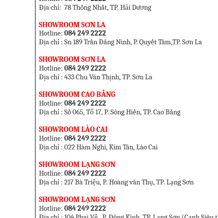
Địa chỉ: 78 Thống Nhất, TP. Hải Dương
SHOWROOM SƠN LA
Hotline:
084 249 2222
Địa chỉ : Sn 189 Trần Đăng Ninh, P. Quyết Tâm,TP. Sơn La
SHOWROOM SƠN LA
Hotline:
084 249 2222
Địa chỉ : 433 Chu Văn Thịnh,
TP. Sơn La
SHOWROOM CAO BẰNG
Hotline:
084 249 2222
Địa chỉ : Số 065, Tổ 17, P. Sông Hiến, TP. Cao Bằng
SHOWROOM LÀO CAI
Hotline:
084 249 2222
Địa chỉ : 022 Hàm Nghi, Kim Tân, Lào Cai
SHOWROOM LẠNG SƠN
Hotline:
084 249 2222
Địa chỉ : 217 Bà Triệu, P. Hoàng văn Thụ, TP. Lạng Sơn
SHOWROOM LẠNG SƠN
Hotline:
084 249 2222
Địa chỉ : 104 Phai V
ệ
, P. Đông Kinh, TP. Lạng Sơn (
Cạnh Siêu t