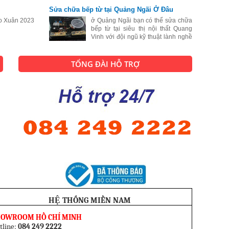
lượng tốt. Cũng chính vì vậy mà
Sửa chữa bếp từ tại Quảng Ngãi Ở Đâu
hiện nay số lượng người dân sống
o Xuân 2023
tại Sóc Trăng lựa chọn bếp từ để để
ở Quảng Ngãi bạn có thể sửa chữa
bếp từ tại siêu thị nội thất Quang
Vinh với đội ngũ kỹ thuật lành nghề
sẽ biến chiếc bếp từ của bạn đang
bị hư hỏng thành một chiếc bếp từ
hoạt động như lúc mới mua.
TỔNG ĐÀI HỖ TRỢ
HỆ THỐNG MIỀN NAM
HOWROOM HỒ CHÍ MINH
tline:
084 249 2222