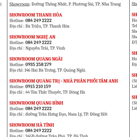
Sh
i
Showroom
: Đường Thống Nhất, P. Phương Sài, TP. Nha Trang
SH
SHOWROOM THANH HÓA
Ho
Hotline:
084 249 2222
T
Địa chỉ : Bà Triệu, TP. Thanh Hóa
Sh
Sh
SHOWROOM NGHỆ AN
ĐT
Hotline:
084 249 2222
Địa chỉ : Nguyễn Trãi, TP. Vinh
S
Ho
SHOWROOM QUẢNG NGÃI
Đị
Hotline:
0935 258 279
Địa chỉ: 146 Hai Bà Trưng, TP. Quảng Ngãi.
S
(Sắ
SHOWROOM QUẢNG TRỊ - NHÀ PHÂN PHỐI TÂM ANH
Li
Hotline:
0915 210 159
Địa chỉ : 44 Tôn Thất Thuyết, TP. Đông Hà
S
(Sắ
SHOWROOM QUẢNG BÌNH
Li
Hotline:
084 249 2222
Địa chỉ : đường Trần Hưng Đạo, Nam Lý, TP. Đồng Hới
SHOWROOM HÀ TĨNH
Hotline:
084 249 2222
Địa chỉ : 245B đường Trần Phú, TP. Hà Tĩnh