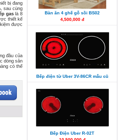
hiết bị đang
%, sau cùng
Bàn ăn 4 ghế gỗ sồi BS02
ếp gas
là 8
ược thiết kế
4,500,000 đ
t kiệm được
àng đầu của
ác dòng sản
àng có thể
Bếp điện từ Uber 3V-86CR mẫu cũ
Bếp Điện Uber R-02T
10,500,000 đ