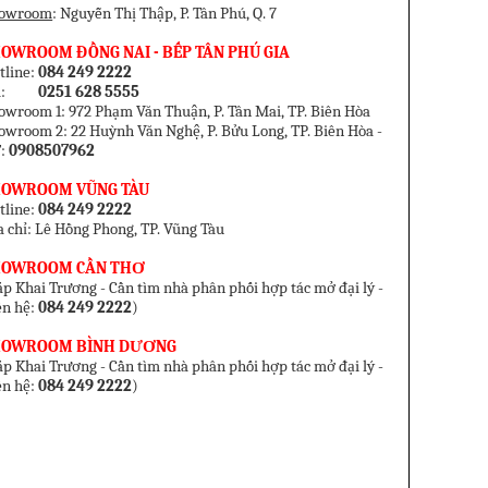
owroom
: Nguyễn Thị Thập, P. Tân Phú, Q. 7
OWROOM ĐỒNG NAI - BẾP TÂN PHÚ GIA
tline:
084 249 2222
el:
0251 628 5555
owroom 1: 972 Phạm Văn Thuận, P. Tân Mai, TP. Biên Hòa
owroom 2: 22 Huỳnh Văn Nghệ, P. Bửu Long, TP. Biên Hòa -
:
0908507962
HOWROOM VŨNG TÀU
tline:
084 249 2222
a chỉ: Lê Hồng Phong, TP. Vũng Tàu
HOWROOM CẦN THƠ
p Khai Trương - Cần tìm nhà phân phối hợp tác mở đại lý -
ên hệ:
084 249 2222
)
HOWROOM BÌNH DƯƠNG
p Khai Trương - Cần tìm nhà phân phối hợp tác mở đại lý -
ên hệ:
084 249 2222
)