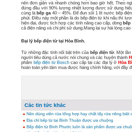
nên đơn giản và nhanh chóng hơn bao giờ hết. Theo ngh
đứng đầu với 90% lượng nhiệt lượng được sử dụng hiệu 
cùng là
bếp ga
40 – 45%. Để đun sôi 1 lít nước bếp điện 
phút. Điều này một phần là do bếp điện từ khi nấu thì lượ
hiện đại, được tích hợp các tính năng cao cấp, dòng
bếp 
cả điện năng và chi phí sử dụng.Mang lại sự hài lòng cao 
Đại lý bếp điện từ tại Hòa Bình.
Từ những đặc tính nổi bật trên của
bếp điện từ
. Một lầ
người tiêu dùng cả nước nói chung và các huyện thành
H
phẩm
bếp điện từ Bosch
cao cấp tại các đại lý ở
Hòa B
hoàn toàn yên tâm mua được hàng chính hãng, với đầy đ
Các tin tức khác
Nên dùng viên rửa tổng hợp hay chất tẩy rửa riêng biệt
Địa chỉ bếp từ tại Bình Thuận được ưa chuộng
Bếp điện từ Bình Phước luôn là sản phẩm được ưa chu