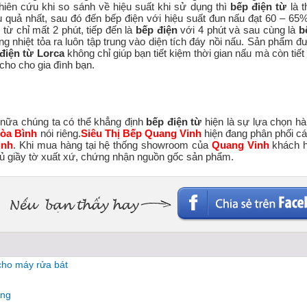
iên cứu khi so sánh về hiệu suất khi sử dụng thì
bếp điện từ
là t
quả nhất, sau đó đến bếp điện với hiệu suất đun nấu đạt 60 – 65
từ chỉ mất 2 phút, tiếp đến là
bếp điện
với 4 phút và sau cùng là
b
ng nhiệt tỏa ra luôn tập trung vào diện tích đáy nồi nấu. Sản phẩm đ
điện từ Lorca
không chỉ giúp bạn tiết kiệm thời gian nấu mà còn tiế
cho cho gia đình bạn.
n nữa chúng ta có thể khẳng định
bếp điện từ
hiện là sự lựa chọn h
òa Bình
nói riêng.
Siêu Thị Bếp Quang Vinh
hiện đang phân phối c
ình
. Khi mua hàng tại hệ thống showroom của
Quang Vinh
khách h
ủ giầy tờ xuất xứ, chứng nhận nguồn gốc sản phẩm.
 cho máy rửa bát
ộng