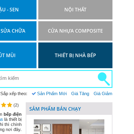
ẬU - SEN
NỘI THẤT
 SỬA CHỮA
CỬA NHỰA COMPOSITE
ÚT MÙI
THIẾT BỊ NHÀ BẾP
Sắp xếp theo:
Sản Phẩm Mới
Giá Tăng
Giá Giảm
(2)
SẢM PHẨM BÁN CHẠY
ẩm
bếp điện
as
là thiết bị
ì thì chính
ng nơi đây.