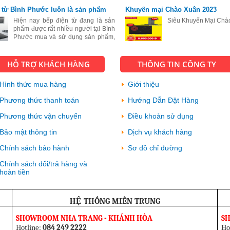
này mang đầy đủ tính chất, tính mẫu
 từ Bình Phước luôn là sản phẩm
Khuyến mại Chào Xuân 2023
mã đến kiểu dáng cực kỳ sang trọng
 chuộng
và đẹp, bếp từ còn có rất nhiều cô
Hiện nay bếp điện từ đang là sản
Siêu Khuyến Mại Chà
phẩm được rất nhiều người tại Bình
Phước mua và sử dụng sản phẩm,
với sự hiện đại và tiện ích vượt bậc
của sản phẩm này.
HỖ TRỢ KHÁCH HÀNG
THÔNG TIN CÔNG TY
Hình thức mua hàng
Giới thiệu
Phương thức thanh toán
Hướng Dẫn Đặt Hàng
Phương thức vận chuyển
Điều khoản sử dụng
Bảo mật thông tin
Dịch vụ khách hàng
Chính sách bảo hành
Sơ đồ chỉ đường
Chính sách đổi/trả hàng và
hoàn tiền
HỆ THỐNG MIỀN TRUNG
SHOWROOM NHA TRANG - KHÁNH HÒA
S
Hotline:
084 249 2222
Ho