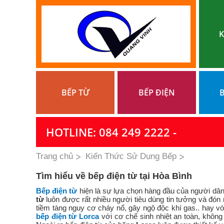
K
BẾP TỪ
BẾP ĐIỆN
B
HOTLINE: 084 249 2222 -
Trang chủ
Kiến Thức Sử Dụng Bếp
Tìm hiểu về bếp điện từ tại Hòa Bình
Bếp điện từ
hiện là sự lựa chọn hàng đầu của người dân
từ
luôn được rất nhiều người tiêu dùng tin tưởng và đón 
tiềm tàng nguy cơ cháy nổ, gây ngộ độc khí gas.. hay vớ
bếp điện từ Lorca
với cơ chế sinh nhiệt an toàn, khôn