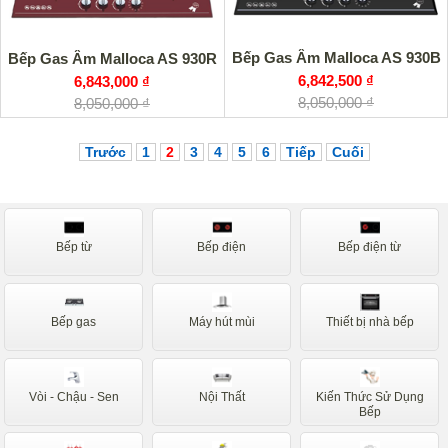
Bếp Gas Âm Malloca AS 930B
Bếp Gas Âm Malloca AS 930R
6,842,500 ₫
6,843,000 ₫
8,050,000 ₫
8,050,000 ₫
Trước
1
2
3
4
5
6
Tiếp
Cuối
Bếp từ
Bếp điện
Bếp điện từ
Bếp gas
Máy hút mùi
Thiết bị nhà bếp
Vòi - Chậu - Sen
Nội Thất
Kiến Thức Sử Dụng
Bếp