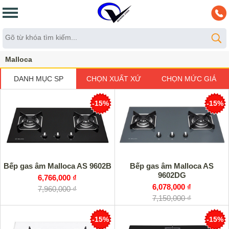
Malloca
DANH MỤC SP
CHỌN XUẤT XỨ
CHỌN MỨC GIÁ
-15%
-15%
Bếp gas âm Malloca AS 9602B
Bếp gas âm Malloca AS
9602DG
6,766,000 ₫
6,078,000 ₫
7,960,000 ₫
7,150,000 ₫
-15%
-15%