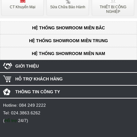
CT Khuyến Mại
Sửa Chữa Bảo Hành
THIẾT BỊ CÔNG
NGHIỆP
HỆ THỐNG SHOWROOM MIỀN BẮC
HỆ THỐNG SHOWROOM MIỀN TRUNG
HỆ THỐNG SHOWROOM MIỀN NAM
GIỚI THIỆU
HỖ TRỢ KHÁCH HÀNG
THÔNG TIN CÔNG TY
Hotline:
084 249 2222
Tel:
024.3863.6262
(
Hỗ trợ
24/7)