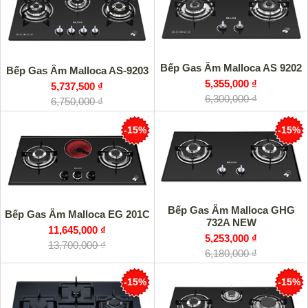
Bếp Gas Âm Malloca AS 9202
Bếp Gas Âm Malloca AS-9203
5,355,000 ₫
5,737,500 ₫
6,300,000 ₫
6,750,000 ₫
-15%
-15%
Bếp Gas Âm Malloca GHG
Bếp Gas Âm Malloca EG 201C
732A NEW
11,645,000 ₫
5,253,000 ₫
13,700,000 ₫
6,180,000 ₫
-15%
-15%