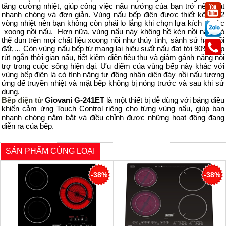
tăng cường nhiệt, giúp công việc nấu nướng của bạn trở nên thật
nhanh chóng và đơn giản. Vùng nấu bếp điện được thiết kế tới 2
vòng nhiệt nên bạn không còn phải lo lắng khi chọn lựa kích thước
xoong nồi nấu. Hơn nữa, vùng nấu này không hề kén nồi nấu, có
thể đun trên mọi chất liệu xoong nồi như thủy tinh, sành sứ hay nồi
đất,… Còn vùng nấu bếp từ mang lại hiệu suất nấu đạt tới 90% giúp
rút ngắn thời gian nấu, tiết kiệm điện tiêu thụ và giảm gánh nặng nội
trợ trong cuộc sống hiện đại. Ưu điểm của vùng bếp này khác với
vùng bếp điện là có tính năng tự động nhận diện đáy nồi nấu tương
ứng để truyền nhiệt và mặt bếp không bị nóng trước và sau khi sử
dụng.
Bếp điện từ
Giovani G-241ET
là một thiết bị dễ dùng với bảng điều
khiển cảm ứng Touch Control riêng cho từng vùng nấu, giúp bạn
nhanh chóng nắm bắt và điều chỉnh được những hoạt động đang
diễn ra của bếp.
SẢN PHẨM CÙNG LOẠI
-38%
-38%