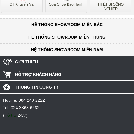
CT Khuyến Mại
Sửa Chữa Bảo Hành
THIẾT BỊ CÔNG
NGHIỆP
HỆ THỐNG SHOWROOM MIỀN BẮC
HỆ THỐNG SHOWROOM MIỀN TRUNG
HỆ THỐNG SHOWROOM MIỀN NAM
GIỚI THIỆU
HỖ TRỢ KHÁCH HÀNG
THÔNG TIN CÔNG TY
Hotline:
084 249 2222
Tel:
024.3863.6262
(
Hỗ trợ
24/7)