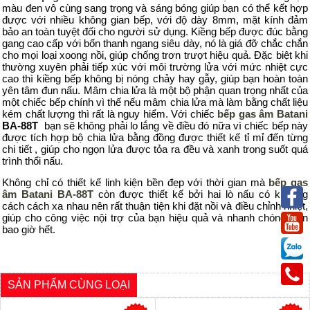
màu đen
vô cùng
sang trọng và
sáng bóng
giúp bạn có thể kết hợp
được
với nhiều không gian bếp, với
độ
dày 8mm
, mặt kính
đảm
bảo an toàn tuyệt đối cho người sử dụng.
Kiềng bếp được đúc bằng
gang cao cấp với bốn thanh ngang siêu dày, nó là giá đỡ chắc chắn
cho mọi loại xoong nồi, giúp chống trơn trượt hiệu quả. Đặc biệt khi
thường xuyên phải tiếp xúc với môi trường lửa với mức nhiệt cực
cao thì kiềng bếp không bị nóng chảy hay gẫy, giúp bạn hoàn toàn
yên tâm đun nấu. Mâm chia lửa là một bộ phận quan trọng nhất của
một chiếc bếp chính vì thế nếu mâm chia lửa mà làm bằng chất liệu
kém chất lượng thì rất là nguy hiểm. Với chiếc
bếp gas âm
Batani
BA-88T
bạn sẽ không phải lo lắng về điều đó nữa vì chiếc bếp này
được tích hợp bộ chia lửa bằng đồng được thiết kế tỉ mỉ đến từng
chi tiết , giúp cho ngọn lửa được tỏa ra đều và xanh trong suốt quá
trình thổi nấu.
Không chỉ có thiết kế linh kiện bền đẹp với thời gian mà
b
ếp ga
s
âm
Batani BA-88T
c
òn được thiết kế bởi
hai lò n
ấ
u có khoảng
cách
cách xa nhau
nên rất thuận tiện
khi đặt nồi và điều chỉnh nhiệt,
giúp cho
công việc
nội trợ của bạn hiệu quả và nhanh chóng hơn
bao giờ hết
.
SẢN PHẨM CÙNG LOẠI