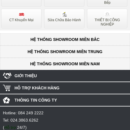
Bếp
CT Khuyến Mại
Sửa Chữa Bảo Hành
THIẾT BỊ CÔNG
NGHIỆP
HỆ THỐNG SHOWROOM MIỀN BẮC
HỆ THỐNG SHOWROOM MIỀN TRUNG
HỆ THỐNG SHOWROOM MIỀN NAM
GIỚI THIỆU
HỖ TRỢ KHÁCH HÀNG
THÔNG TIN CÔNG TY
Hotline:
084 249 2222
Tel:
024.3863.6262
(
Hỗ trợ
24/7)