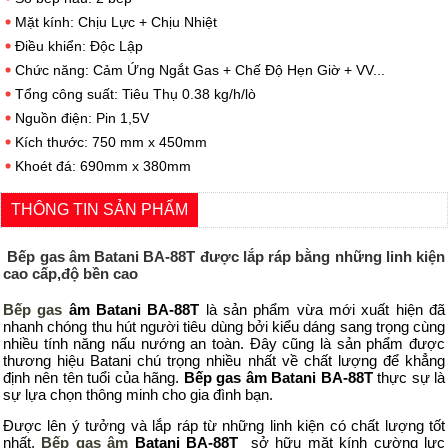
Mặt kính: Chịu Lực + Chịu Nhiệt
Điều khiển: Độc Lập
Chức năng: Cảm Ứng Ngắt Gas + Chế Độ Hẹn Giờ + VV...
Tổng công suất: Tiêu Thụ 0.38 kg/h/lò
Nguồn điện: Pin 1,5V
Kích thước: 750 mm x 450mm
Khoét đá: 690mm x 380mm
THÔNG TIN SẢN PHẨM
Bếp ga
s âm
Batani BA-88T
được lắp ráp bằng những linh kiện
cao cấp,độ bền cao
Bếp ga
s
âm
Batani BA-88T
là sản phẩm
vừa mới xuất hiện đã
nhanh chóng thu hút người tiêu dùng bởi kiểu dáng sang trọng cùng
nhiều tính năng nấu nướng an toàn. Đây
cũng là sản phẩm
được
thương hiệu
Batani
chú trọng nhiều nhất về chất lượng để khẳng
định nên tên tuổi của hãng.
Bếp ga
s âm
Batani BA-88T
thực sự là
sự lựa chọn
thông minh
cho gia đình bạn.
Được
lên ý tưởng và lắp ráp
từ những linh kiện
có
chất lượng
tốt
nhất.
Bếp ga
s âm
Batani BA-88T
sở hữu
mặt kính
cường lực