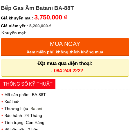
Bếp Gas Âm Batani BA-88T
3,750,000 ₫
Giá khuyến mại:
Giá niêm yết :
5,200,000 ₫
Khuyến mại:
MUA NGAY
Xem miễn phí, không thích không mua
Đặt mua qua điện thoại:
-
084 249 2222
THÔNG SỐ KỸ THUẬT
Mã sản phẩm: BA-88T
Xuất xứ:
Thương hiệu:
Batani
Bảo hành: 24 Tháng
Tình trạng: Còn Hàng
Số bếp nấu: 2 bếp