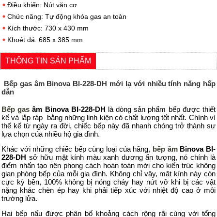
Điều khiển: Nút vặn cơ
Chức năng: Tự động khóa gas an toàn
Kích thước: 730 x 430 mm
Khoét đá: 685 x 385 mm
THÔNG TIN SẢN PHẨM
Bếp
g
as
â
m Binova BI-228-DH
mới lạ với nhiều tính năng hấp
dẫn
Bếp
g
as
â
m Binova BI-228-DH
là dòng sản phẩm
bếp được thiết
kế và lắp ráp bằng những linh kiện có chất lượng tốt nhất. Chính vì
thế kể từ ngày ra đời, chiếc bếp này đã nhanh chóng trở thành sự
lựa chọn của nhiều hộ gia đình.
Khác với những chiếc bếp cùng loại của hãng,
bếp âm
Binova BI-
228-DH
sở hữu mặt kính màu xanh dương ấn tượng, nó chính là
điểm nhấn tạo nên phong cách hoàn toàn mới cho kiến trúc không
gian phòng bếp của mỗi gia đình. Không chỉ vậy, mặt kính này còn
cực kỳ bền, 100% không bị nóng chảy hay nứt vỡ khi bị các vật
nặng khác chèn ép hay khi phải tiếp xúc với nhiệt độ cao ở môi
trường lửa.
Hai bếp nấu được phân bố khoảng cách rộng rãi cùng với tổng