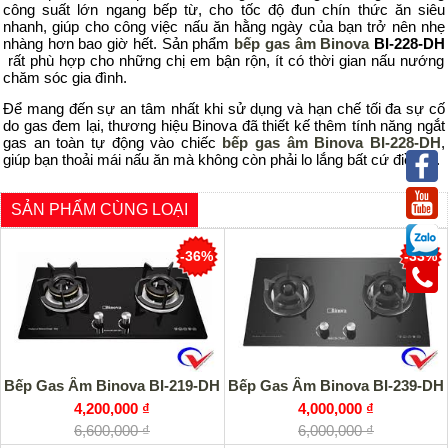
công suất lớn ngang bếp từ, cho tốc độ đun chín thức ăn siêu
nhanh, giúp cho công việc nấu ăn hằng ngày của bạn trở nên nhẹ
nhàng hơn bao giờ hết. Sản phẩm
bếp gas âm Binova
BI-228-DH
rất phù hợp cho những chị em bận rộn, ít có thời gian nấu nướng
chăm sóc gia đình.
Để
mang đến sự an tâm nhất khi sử dụng
và
hạn chế tối đa
sự cố
do gas đem lại, thương hiệu
Binova
đã thiết kế thêm tính năng
ngắt
gas an toàn tự động vào chiếc
bếp gas â
m Binova BI-228-DH
,
giúp bạn thoải mái nấu ăn mà không còn phải lo lắng bất cứ điều gì.
SẢN PHẨM CÙNG LOẠI
-36%
-33%
Bếp Gas Âm Binova BI-219-DH
Bếp Gas Âm Binova BI-239-DH
4,200,000 ₫
4,000,000 ₫
6,600,000 ₫
6,000,000 ₫