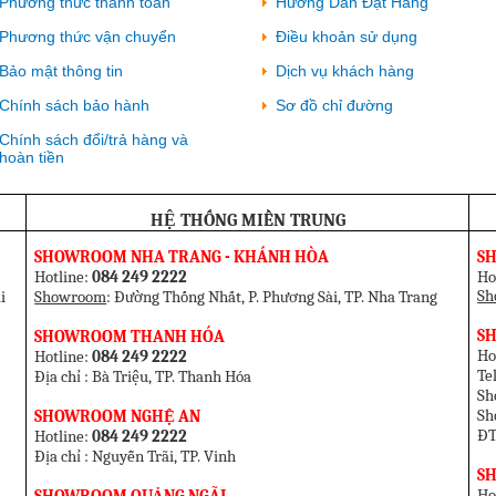
Phương thức thanh toán
Hướng Dẫn Đặt Hàng
Phương thức vận chuyển
Điều khoản sử dụng
Bảo mật thông tin
Dịch vụ khách hàng
Chính sách bảo hành
Sơ đồ chỉ đường
Chính sách đổi/trả hàng và
hoàn tiền
HỆ THỐNG MIỀN TRUNG
SHOWROOM NHA TRANG - KHÁNH HÒA
S
Hotline:
084 249 2222
Ho
Sh
i
Showroom
: Đường Thống Nhất, P. Phương Sài, TP. Nha Trang
SH
SHOWROOM THANH HÓA
Ho
Hotline:
084 249 2222
T
Địa chỉ : Bà Triệu, TP. Thanh Hóa
Sh
Sh
SHOWROOM NGHỆ AN
ĐT
Hotline:
084 249 2222
Địa chỉ : Nguyễn Trãi, TP. Vinh
S
Ho