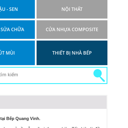
ẬU - SEN
NỘI THẤT
 SỬA CHỮA
CỬA NHỰA COMPOSITE
ÚT MÙI
THIẾT BỊ NHÀ BẾP
tại Bếp Quang Vinh.