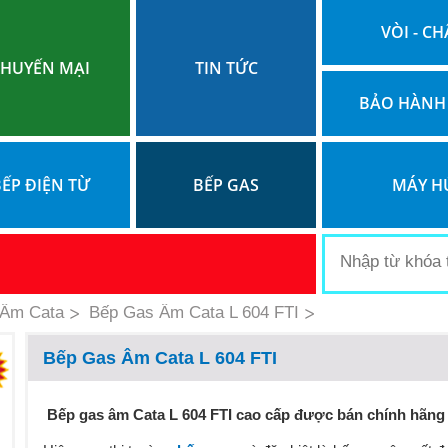
VÒI - CH
HUYẾN MẠI
TIN TỨC
BẢO HÀNH
ẾP ĐIỆN TỪ
BẾP GAS
MÁY H
 Âm Cata
Bếp Gas Âm Cata L 604 FTI
Bếp Gas Âm Cata L 604 FTI
Bếp gas âm Cata L 604 FTI cao cấp được bán chính hãng 