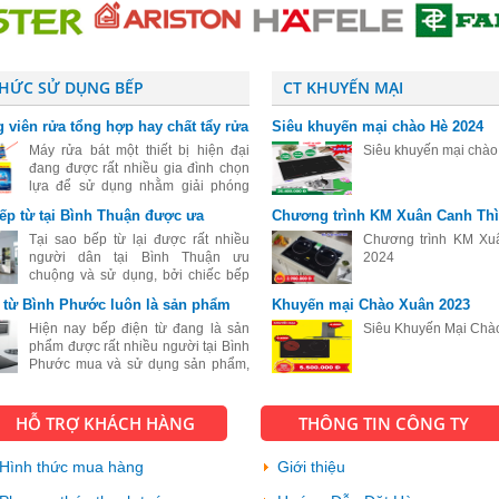
THỨC SỬ DỤNG BẾP
CT KHUYẾN MẠI
 viên rửa tổng hợp hay chất tẩy rửa
Siêu khuyến mại chào Hè 2024
ệt cho máy rửa bát
Máy rửa bát một thiết bị hiện đại
Siêu khuyến mại chà
đang được rất nhiều gia đình chọn
lựa để sử dụng nhằm giải phóng
sức lao động sau những giờ làm
bếp từ tại Bình Thuận được ưa
Chương trình KM Xuân Canh Thì
việc mệt mỏi. Đối với những người
đang tìm hiểu và mới sử dụng máy
Tại sao bếp từ lại được rất nhiều
Chương trình KM Xu
rửa
người dân tại Bình Thuận ưu
2024
chuộng và sử dụng, bởi chiếc bếp
này mang đầy đủ tính chất, tính mẫu
 từ Bình Phước luôn là sản phẩm
Khuyến mại Chào Xuân 2023
mã đến kiểu dáng cực kỳ sang trọng
 chuộng
và đẹp, bếp từ còn có rất nhiều cô
Hiện nay bếp điện từ đang là sản
Siêu Khuyến Mại Chà
phẩm được rất nhiều người tại Bình
Phước mua và sử dụng sản phẩm,
với sự hiện đại và tiện ích vượt bậc
của sản phẩm này.
HỖ TRỢ KHÁCH HÀNG
THÔNG TIN CÔNG TY
Hình thức mua hàng
Giới thiệu