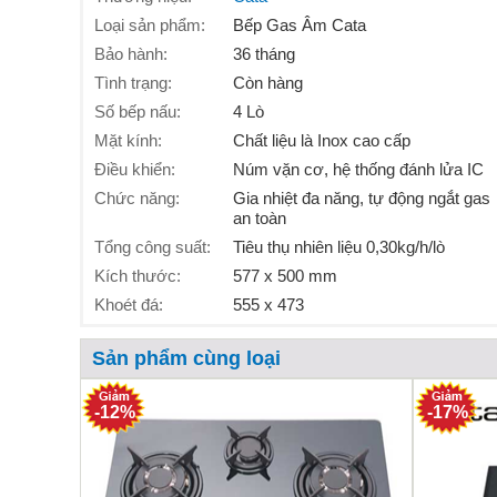
Loại sản phẩm:
Bếp Gas Âm Cata
Bảo hành:
36 tháng
Tình trạng:
Còn hàng
Số bếp nấu:
4 Lò
Mặt kính:
Chất liệu là Inox cao cấp
Điều khiển:
Núm vặn cơ, hệ thống đánh lửa IC
Chức năng:
Gia nhiệt đa năng, tự động ngắt gas
an toàn
Tổng công suất:
Tiêu thụ nhiên liệu 0,30kg/h/lò
Kích thước:
577 x 500 mm
Khoét đá:
555 x 473
Sản phẩm cùng loại
-12%
-17%