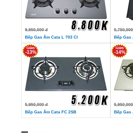
9,950,000 đ
5,750,000
Bếp Gas Âm Cata L 703 CI
Bếp Gas 
-13%
-14%
5,950,000 đ
5,950,000
Bếp Gas Âm Cata FC 2SB
Bếp Gas 