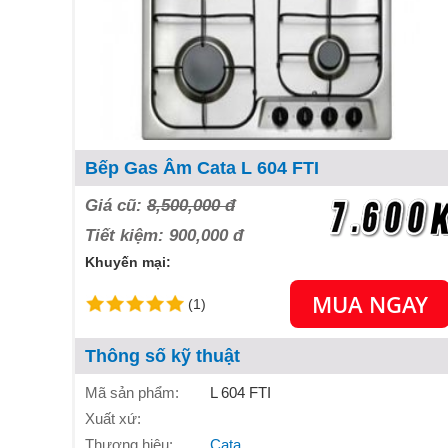
Bếp Gas Âm Cata L 604 FTI
Giá cũ:
8,500,000 đ
Tiết kiệm: 900,000 đ
Khuyến mại:
MUA NGAY
(1)
Thông số kỹ thuật
Mã sản phẩm:
L 604 FTI
Xuất xứ:
Thương hiệu:
Cata