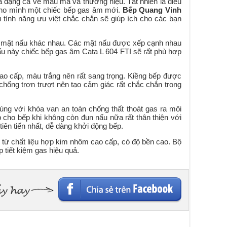
a dạng cả về mẫu mã và thương hiệu. Tất nhiên là điều
cho mình một chiếc bếp gas âm mới.
Bếp Quang Vinh
 tính năng ưu việt chắc chắn sẽ giúp ích cho các bạn
c mặt nấu khác nhau. Các mặt nấu được xếp cạnh nhau
nấu này chiếc bếp gas âm Cata L 604 FTI sẽ rất phù hợp
ao cấp, màu trắng nên rất sang trọng. Kiềng bếp được
 chống trơn trượt nên tạo cảm giác rất chắc chắn trong
ng với khóa van an toàn chống thất thoát gas ra môi
 cho bếp khi không còn đun nấu nữa rất thân thiện với
iên tiến nhất, dễ dàng khởi động bếp.
từ chất liệu hợp kim nhôm cao cấp, có độ bền cao. Bộ
p tiết kiệm gas hiệu quả.