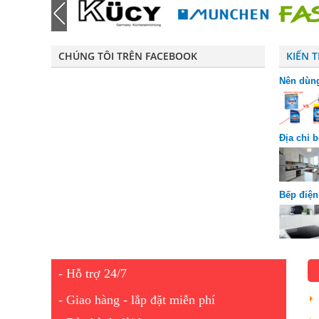
CHÚNG TÔI TRÊN FACEBOOK
KIẾN 
Nên dùng
riêng bi
Địa chỉ 
chuộng
Bếp điện
được ưa
- Hỗ trợ 24/7
- Giao hàng - lắp đặt miễn phí