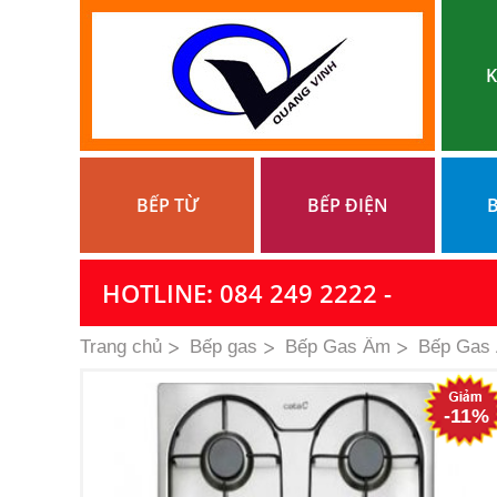
K
BẾP TỪ
BẾP ĐIỆN
B
HOTLINE: 084 249 2222 -
Trang chủ
Bếp gas
Bếp Gas Âm
Bếp Gas
-11%