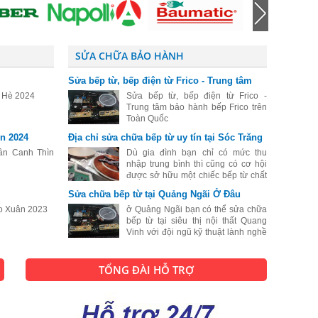
SỬA CHỮA BẢO HÀNH
Sửa bếp từ, bếp điện từ Frico - Trung tâm
bảo hành bếp Frico trên Toàn Quốc
o Hè 2024
Sửa bếp từ, bếp điện từ Frico -
Trung tâm bảo hành bếp Frico trên
Toàn Quốc
n 2024
Địa chỉ sửa chữa bếp từ uy tín tại Sóc Trăng
ân Canh Thìn
Dù gia đình bạn chỉ có mức thu
nhập trung bình thì cũng có cơ hội
được sở hữu một chiếc bếp từ chất
lượng tốt. Cũng chính vì vậy mà
Sửa chữa bếp từ tại Quảng Ngãi Ở Đâu
hiện nay số lượng người dân sống
o Xuân 2023
tại Sóc Trăng lựa chọn bếp từ để để
ở Quảng Ngãi bạn có thể sửa chữa
bếp từ tại siêu thị nội thất Quang
Vinh với đội ngũ kỹ thuật lành nghề
sẽ biến chiếc bếp từ của bạn đang
bị hư hỏng thành một chiếc bếp từ
hoạt động như lúc mới mua.
TỔNG ĐÀI HỖ TRỢ