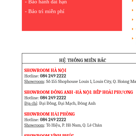
- Bảo hành dài hạn
- Bảo trì miễn phí
HỆ THỐNG MIỀN BẮC
SHOWROOM HÀ NỘI
Hotline:
084 249 2222
Showroom
: Số 155 Shophouse Louis 1, Louis City, Q. Hoàng Ma
SHOWROOM ĐÔNG ANH -HÀ NỘI: BẾP HOÀI PHƯƠNG
Hotline:
084 249 2222
Địa chỉ
: Đại Đồng, Đại Mạch, Đông Anh
SHOW
ROOM HẢI PHÒNG
Hotline:
084 249 2222
Showroom
: Tô Hiệu, P. Hồ Nam, Q. Lê Chân