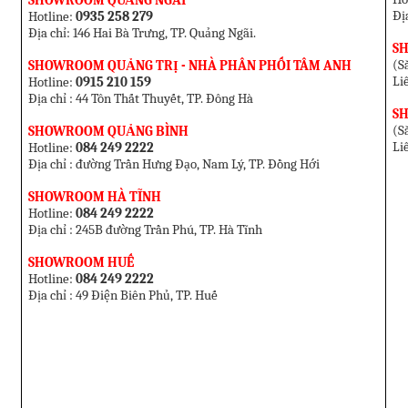
SHOWROOM QUẢNG NGÃI
Đị
Hotline:
0935 258 279
Địa chỉ: 146 Hai Bà Trưng, TP. Quảng Ngãi.
S
(Sắ
SHOWROOM QUẢNG TRỊ - NHÀ PHÂN PHỐI TÂM ANH
Li
Hotline:
0915 210 159
Địa chỉ : 44 Tôn Thất Thuyết, TP. Đông Hà
S
(Sắ
SHOWROOM QUẢNG BÌNH
Li
Hotline:
084 249 2222
Địa chỉ : đường Trần Hưng Đạo, Nam Lý, TP. Đồng Hới
SHOWROOM HÀ TĨNH
Hotline:
084 249 2222
Địa chỉ : 245B đường Trần Phú, TP. Hà Tĩnh
SHOWROOM HUẾ
Hotline:
084 249 2222
Địa chỉ : 49 Điện Biên Phủ, TP. Huế