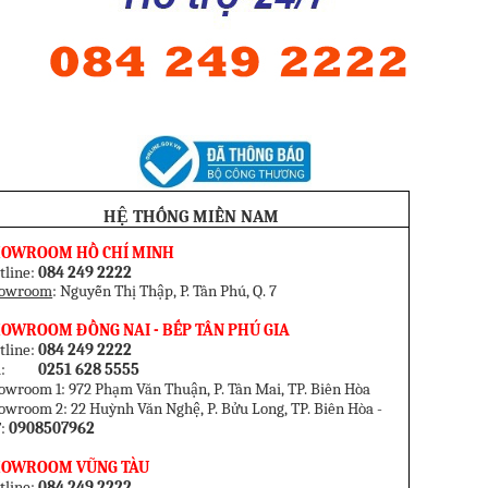
HỆ THỐNG MIỀN NAM
HOWROOM HỒ CHÍ MINH
tline:
084 249 2222
owroom
: Nguyễn Thị Thập, P. Tân Phú, Q. 7
OWROOM ĐỒNG NAI - BẾP TÂN PHÚ GIA
tline:
084 249 2222
el:
0251 628 5555
owroom 1: 972 Phạm Văn Thuận, P. Tân Mai, TP. Biên Hòa
owroom 2: 22 Huỳnh Văn Nghệ, P. Bửu Long, TP. Biên Hòa -
:
0908507962
HOWROOM VŨNG TÀU
tline:
084 249 2222