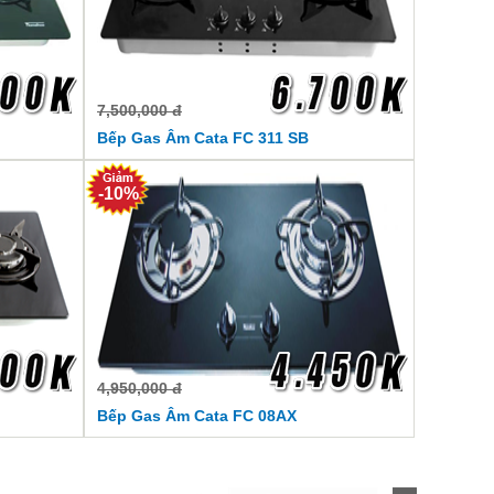
7,500,000 đ
Bếp Gas Âm Cata FC 311 SB
-10%
4,950,000 đ
Bếp Gas Âm Cata FC 08AX