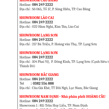
SHOWROOM CAO BẰNG
Hotline:
084 249 2222
Địa chỉ : Số 065, Tổ 17, P. Sông Hiến, TP. Cao Bằng
SHOWROOM LÀO CAI
Hotline:
084 249 2222
Địa chỉ : 022 Hàm Nghi, Kim Tân, Lào Cai
SHOWROOM LẠNG SƠN
Hotline:
084 249 2222
Địa chỉ : 217 Bà Triệu, P. Hoàng văn Thụ, TP. Lạng Sơn
SHOWROOM LẠNG SƠN
Hotline:
084 249 2222
Địa chỉ : 104 Phai V
ệ
, P. Đông Kinh, TP. Lạng Sơn (
Cạnh Siêu t
Thành Đô
)
SHOWROOM BẮC GIANG
Hotline:
084 249 2222
Tel
:
0382 556 888
Địa chỉ : Cầu Già Khê, TT Đồi Ngô, Lục Nam, Bắc Giang
SHOWROOM NAM ĐỊNH - Nhà phân phối HOÀNG CẦU
Hotline:
084 249 2222
Showroom 1 :
815 Trần Huy Liệu, TP. Nam Định