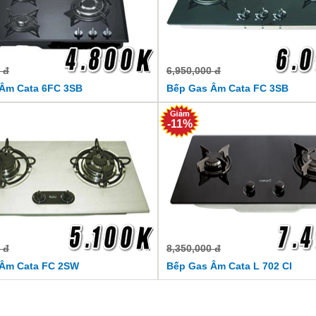
 đ
6,950,000 đ
Âm Cata 6FC 3SB
Bếp Gas Âm Cata FC 3SB
-11%
 đ
8,350,000 đ
Âm Cata FC 2SW
Bếp Gas Âm Cata L 702 CI