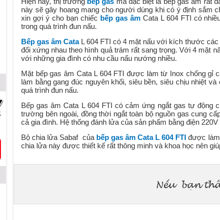
Hiện nay, thị trường
bếp gas
mà đặc biệt là bếp gas âm rất đ
này sẽ gây hoang mang cho người dùng khi có ý định sắm 
xin gợi ý cho bạn chiếc
bếp gas âm
Cata L 604 FTI có nhiều
trong quá trình đun nấu.
Bếp gas âm Cata
L 604 FTI có 4 mặt nấu với kích thước cá
đối xứng nhau theo hình quả trám rất sang trọng. Với 4 mặt 
với những gia đình có nhu cầu nấu nướng nhiều.
Mặt bếp gas âm Cata L 604 FTI được làm từ Inox chống gỉ c
làm bằng gang đúc nguyên khối, siêu bền, siêu chịu nhiệt và
quá trình đun nấu.
Bếp gas âm Cata L 604 FTI có cảm ứng ngắt gas tự động cù
trường bên ngoài, đồng thời ngắt toàn bộ nguồn gas cung cấp
cả gia đình. Hệ thống đánh lửa của sản phẩm bằng điện 220V t
Bộ chia lửa Sabaf của
bếp gas âm Cata L 604 FTI
được làm 
chia lửa này được thiết kế rất thông minh và khoa học nên giú