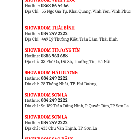
SHOWROOM VĨNH PHÚC
Hotline:
0363 86 44 66
Địa Chỉ : 55 Ngô Gia Tự, Khai Quang, Vĩnh Yên, Vĩnh Phúc
SHOWROOM THÁI BÌNH
Hotline:
084 249 2222
Địa Chỉ : 449 Lý Thường Kiệt, Trần Lãm, Thái Bình
SHOWROOM THƯỜNG TÍN
Hotline:
0356 963 688
Địa chỉ: 33 Phố Ga, Đỗ Xá, Thường Tín, Hà Nội
SHOWROOM HẢI DƯƠNG
Hotline:
084 249 2222
Địa chỉ: 78 Thống Nhất, TP. Hải Dương
SHOWROOM SƠN LA
Hotline:
084 249 2222
Địa chỉ : Sn 189 Trần Đăng Ninh, P. Quyết Tâm,TP. Sơn La
SHOWROOM SƠN LA
Hotline:
084 249 2222
Địa chỉ : 433 Chu Văn Thịnh,
TP. Sơn La