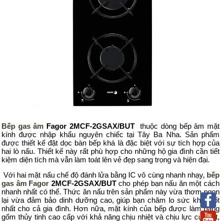
Bếp
g
as
â
m
Fagor 2MCF-2GSAX/BUT
thuộc dòng bếp âm mặt
kính được nhập khẩu nguyên chiếc tại Tây Ba Nha. Sản phẩm
được thiết kế đặt dọc bàn bếp khá là đặc biệt với sự tích hợp của
hai lò nấu. Thiết kế này rất phù hợp cho những hộ gia đình cần tiết
kiệm diện tích mà vẫn làm toát lên vẻ đẹp sang trọng và hiện đại.
Với hai mặt nấu chế độ đánh lửa bằng IC vô cùng nhanh nhạy,
bếp
g
as
â
m Fagor
2MCF-2GSAX/BUT
cho phép bạn nấu ăn một cách
nhanh nhất có thể. Thức ăn nấu trên sản phẩm này vừa thơm ngon
lại vừa đảm bảo dinh dưỡng cao, giúp bạn chăm lo sức khỏe tốt
nhất cho cả gia đình. Hơn nữa,
mặt kính
của bếp được
làm bằng
gốm thủy tinh
cao cấp với khả năng
chịu nhiệt
và chịu lực cực tốt,