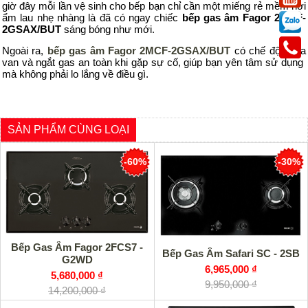
giờ đây mỗi lần vệ sinh cho bếp bạn chỉ cần một miếng rẻ mềm hơi
ẩm lau nhẹ nhàng là đã có ngay chiếc
bếp g
as
â
m Fagor 2MCF-
2GSAX/BUT
sáng bóng như mới.
Ngoài ra,
b
ếp gas
â
m Fagor 2MCF-2GSAX/BUT
có chế độ
khóa
van và ngắt gas
an toàn khi gặp sự cố, giúp bạn yên tâm
sử dụng
mà không phải lo lắng về điều gì.
SẢN PHẨM CÙNG LOẠI
-60%
-30%
Bếp Gas Âm Fagor 2FCS7 -
Bếp Gas Âm Safari SC - 2SB
G2WD
6,965,000 ₫
5,680,000 ₫
9,950,000 ₫
14,200,000 ₫