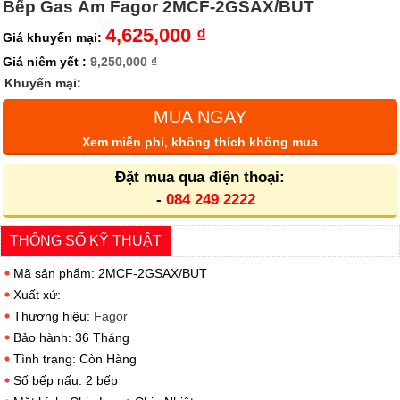
Bếp Gas Âm Fagor 2MCF-2GSAX/BUT
4,625,000 ₫
Giá khuyến mại:
Giá niêm yết :
9,250,000 ₫
Khuyến mại:
MUA NGAY
Xem miễn phí, không thích không mua
Đặt mua qua điện thoại:
-
084 249 2222
THÔNG SỐ KỸ THUẬT
Mã sản phẩm: 2MCF-2GSAX/BUT
Xuất xứ:
Thương hiệu:
Fagor
Bảo hành: 36 Tháng
Tình trạng: Còn Hàng
Số bếp nấu: 2 bếp