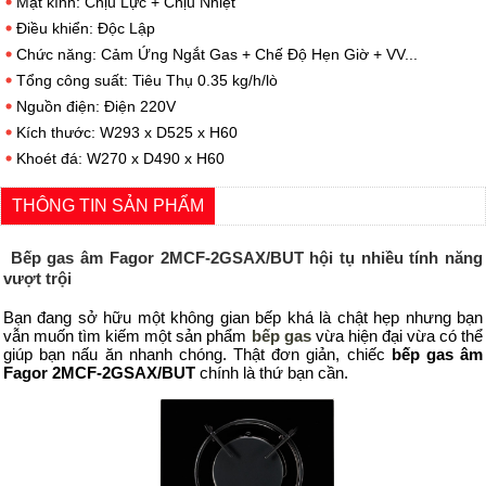
Mặt kính: Chịu Lực + Chịu Nhiệt
Điều khiển: Độc Lập
Chức năng: Cảm Ứng Ngắt Gas + Chế Độ Hẹn Giờ + VV...
Tổng công suất: Tiêu Thụ 0.35 kg/h/lò
Nguồn điện: Điện 220V
Kích thước: W293 x D525 x H60
Khoét đá: W270 x D490 x H60
THÔNG TIN SẢN PHẨM
Bếp g
as
â
m Fagor 2MCF-2GSAX/BUT
hội tụ nhiều tính năng
vượt trội
Bạn đang sở hữu một không gian bếp khá là chật hẹp nhưng bạn
vẫn muốn tìm kiếm một sản phẩm
bếp gas
vừa hiện đại vừa có thể
giúp bạn nấu ăn nhanh chóng. Thật đơn giản, chiếc
bếp gas âm
Fagor 2MCF-2GSAX/BUT
chính là thứ bạn cần.