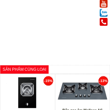
SẢN PHẨM CÙNG LOẠI
-15%
-13%