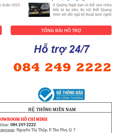
hiện nay số lượng người dân sống
o Xuân 2023
tại Sóc Trăng lựa chọn bếp từ để để
ở Quảng Ngãi bạn có thể sửa chữa
bếp từ tại siêu thị nội thất Quang
Vinh với đội ngũ kỹ thuật lành nghề
sẽ biến chiếc bếp từ của bạn đang
bị hư hỏng thành một chiếc bếp từ
hoạt động như lúc mới mua.
TỔNG ĐÀI HỖ TRỢ
HỆ THỐNG MIỀN NAM
HOWROOM HỒ CHÍ MINH
tline:
084 249 2222
owroom
: Nguyễn Thị Thập, P. Tân Phú, Q. 7