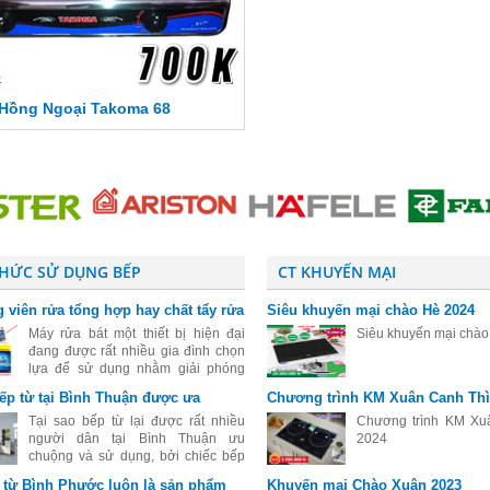
đ
Hồng Ngoại Takoma 68
THỨC SỬ DỤNG BẾP
CT KHUYẾN MẠI
 viên rửa tổng hợp hay chất tẩy rửa
Siêu khuyến mại chào Hè 2024
ệt cho máy rửa bát
Máy rửa bát một thiết bị hiện đại
Siêu khuyến mại chà
đang được rất nhiều gia đình chọn
lựa để sử dụng nhằm giải phóng
sức lao động sau những giờ làm
bếp từ tại Bình Thuận được ưa
Chương trình KM Xuân Canh Thì
việc mệt mỏi. Đối với những người
đang tìm hiểu và mới sử dụng máy
Tại sao bếp từ lại được rất nhiều
Chương trình KM Xu
rửa
người dân tại Bình Thuận ưu
2024
chuộng và sử dụng, bởi chiếc bếp
này mang đầy đủ tính chất, tính mẫu
 từ Bình Phước luôn là sản phẩm
Khuyến mại Chào Xuân 2023