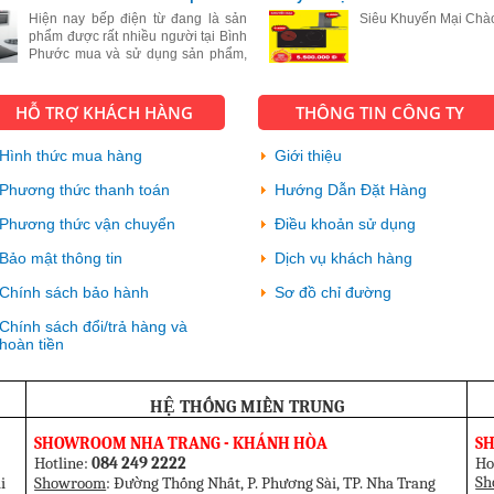
mã đến kiểu dáng cực kỳ sang trọng
 chuộng
và đẹp, bếp từ còn có rất nhiều cô
Hiện nay bếp điện từ đang là sản
Siêu Khuyến Mại Chà
phẩm được rất nhiều người tại Bình
Phước mua và sử dụng sản phẩm,
với sự hiện đại và tiện ích vượt bậc
của sản phẩm này.
HỖ TRỢ KHÁCH HÀNG
THÔNG TIN CÔNG TY
Hình thức mua hàng
Giới thiệu
Phương thức thanh toán
Hướng Dẫn Đặt Hàng
Phương thức vận chuyển
Điều khoản sử dụng
Bảo mật thông tin
Dịch vụ khách hàng
Chính sách bảo hành
Sơ đồ chỉ đường
Chính sách đổi/trả hàng và
hoàn tiền
HỆ THỐNG MIỀN TRUNG
SHOWROOM NHA TRANG - KHÁNH HÒA
S
Hotline:
084 249 2222
Ho
Sh
i
Showroom
: Đường Thống Nhất, P. Phương Sài, TP. Nha Trang