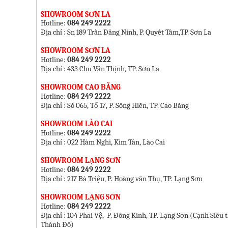
SHOWROOM SƠN LA
Hotline:
084 249 2222
Địa chỉ : Sn 189 Trần Đăng Ninh, P. Quyết Tâm,TP. Sơn La
SHOWROOM SƠN LA
Hotline:
084 249 2222
Địa chỉ : 433 Chu Văn Thịnh,
TP. Sơn La
SHOWROOM CAO BẰNG
Hotline:
084 249 2222
Địa chỉ : Số 065, Tổ 17, P. Sông Hiến, TP. Cao Bằng
SHOWROOM LÀO CAI
Hotline:
084 249 2222
Địa chỉ : 022 Hàm Nghi, Kim Tân, Lào Cai
SHOWROOM LẠNG SƠN
Hotline:
084 249 2222
Địa chỉ : 217 Bà Triệu, P. Hoàng văn Thụ, TP. Lạng Sơn
SHOWROOM LẠNG SƠN
Hotline:
084 249 2222
Địa chỉ : 104 Phai V
ệ
, P. Đông Kinh, TP. Lạng Sơn (
Cạnh Siêu t
Thành Đô
)