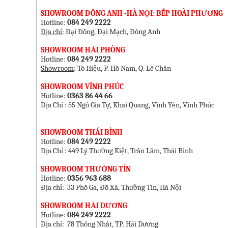
SHOWROOM ĐÔNG ANH -HÀ NỘI: BẾP HOÀI PHƯƠNG
Hotline:
084 249 2222
Địa chỉ
: Đại Đồng, Đại Mạch, Đông Anh
SHOW
ROOM HẢI PHÒNG
Hotline:
084 249 2222
Showroom
: Tô Hiệu, P. Hồ Nam, Q. Lê Chân
SHOWROOM VĨNH PHÚC
Hotline:
0363 86 44 66
Địa Chỉ : 55 Ngô Gia Tự, Khai Quang, Vĩnh Yên, Vĩnh Phúc
SHOWROOM THÁI BÌNH
Hotline:
084 249 2222
Địa Chỉ : 449 Lý Thường Kiệt, Trần Lãm, Thái Bình
SHOWROOM THƯỜNG TÍN
Hotline:
0356 963 688
Địa chỉ: 33 Phố Ga, Đỗ Xá, Thường Tín, Hà Nội
SHOWROOM HẢI DƯƠNG
Hotline:
084 249 2222
Địa chỉ: 78 Thống Nhất, TP. Hải Dương