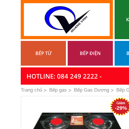
K
BẾP TỪ
BẾP ĐIỆN
B
HOTLINE: 084 249 2222 -
Trang chủ
Bếp gas
Bếp Gas Dương
Bếp 
-29%