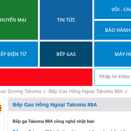
VÒI - CH
HUYẾN MẠI
TIN TỨC
BẢO HÀNH
ẾP ĐIỆN TỪ
BẾP GAS
MÁY H
Gas Dương Takoma
Bếp Gas Hồng Ngoại Takoma 88A
Bếp Gas Hồng Ngoại Takoma 88A
Bếp ga Takoma 88A công nghệ nhật bản