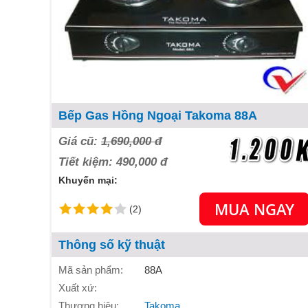
Bếp Gas Hồng Ngoại Takoma 88A
Giá cũ:
1,690,000 đ
Tiết kiệm: 490,000 đ
Khuyến mại:
MUA NGAY
(2)
Thông số kỹ thuật
Mã sản phẩm:
88A
Xuất xứ:
Thương hiệu:
Takoma