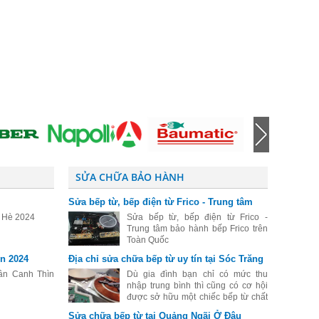
SỬA CHỮA BẢO HÀNH
Sửa bếp từ, bếp điện từ Frico - Trung tâm
bảo hành bếp Frico trên Toàn Quốc
o Hè 2024
Sửa bếp từ, bếp điện từ Frico -
Trung tâm bảo hành bếp Frico trên
Toàn Quốc
n 2024
Địa chỉ sửa chữa bếp từ uy tín tại Sóc Trăng
ân Canh Thìn
Dù gia đình bạn chỉ có mức thu
nhập trung bình thì cũng có cơ hội
được sở hữu một chiếc bếp từ chất
lượng tốt. Cũng chính vì vậy mà
Sửa chữa bếp từ tại Quảng Ngãi Ở Đâu