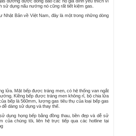
as dương được đông đảo các hộ gia đình yêu thích vì
nh sử dụng nấu nướng nó cũng rất tiết kiệm gas.
 Nhật Bản về Việt Nam, đây là một trong những dòng
òng lửa. Mặt bếp được tráng men, có hệ thống van ngắt
 nướng. Kiềng bếp được tráng men không rỉ, bộ chia lửa
 của bếp là 560mm, lượng gas tiêu thụ của loại bếp gas
 dễ dàng sử dụng và thay thế.
p sử dụng họng bếp bằng đồng thau, bền đẹp và dễ sử
của chúng tôi, liên hệ trực tiếp qua các hotline tại
ng