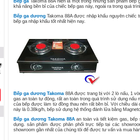
Bếp ga
Takoma 88A hiện là một trong những sản phẩm bếp g
khả năng bền bỉ của chiếc bếp gas này, ngoài ra trong quá trì
Bếp ga dương
Takoma 88A được nhập khẩu nguyên chiếc tư
bếp ga nhập khẩu tốt nhất hiện nay.
Bếp ga dương Takoma
88A được trang bị với 2 lò nấu, 1 v
gas an toàn tự động, rất an toàn trong quá trình sử dụng nấu
của bếp được làm từ đồng thau nên rất bền bỉ. Với chiều dài
này là 0.38kg/h, bếp sử dụng hệ thống đánh lửa bằng Magneto
Bếp ga dương Takoma 88A
an toàn và tiết kiệm gas, bế
dụng. sản phẩm được phân phối trực tiếp tại các showroom 
showroom gần nhất của chúng tôi để được tư vấn và mua hà