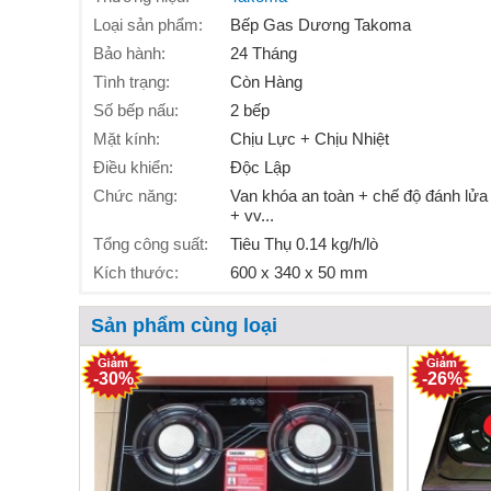
Loại sản phẩm:
Bếp Gas Dương Takoma
Bảo hành:
24 Tháng
Tình trạng:
Còn Hàng
Số bếp nấu:
2 bếp
Mặt kính:
Chịu Lực + Chịu Nhiệt
Điều khiển:
Độc Lập
Chức năng:
Van khóa an toàn + chế độ đánh lửa
+ vv...
Tổng công suất:
Tiêu Thụ 0.14 kg/h/lò
Kích thước:
600 x 340 x 50 mm
Sản phẩm cùng loại
-30%
-26%