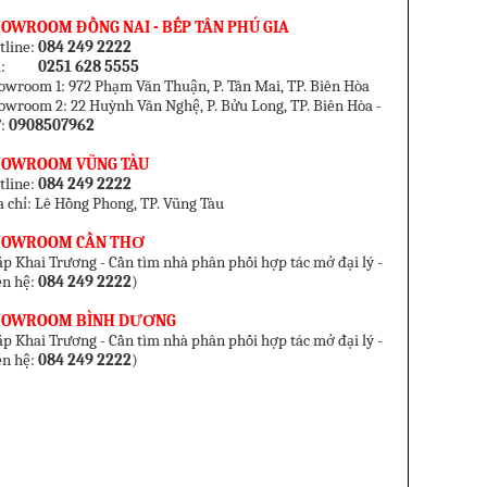
OWROOM ĐỒNG NAI - BẾP TÂN PHÚ GIA
tline:
084 249 2222
el:
0251 628 5555
owroom 1: 972 Phạm Văn Thuận, P. Tân Mai, TP. Biên Hòa
owroom 2: 22 Huỳnh Văn Nghệ, P. Bửu Long, TP. Biên Hòa -
:
0908507962
HOWROOM VŨNG TÀU
tline:
084 249 2222
a chỉ: Lê Hồng Phong, TP. Vũng Tàu
HOWROOM CẦN THƠ
p Khai Trương - Cần tìm nhà phân phối hợp tác mở đại lý -
ên hệ:
084 249 2222
)
HOWROOM BÌNH DƯƠNG
p Khai Trương - Cần tìm nhà phân phối hợp tác mở đại lý -
ên hệ:
084 249 2222
)