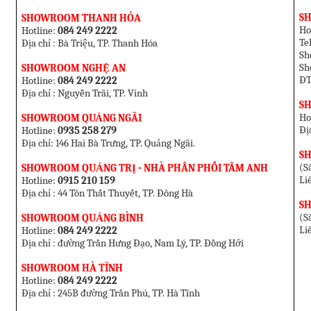
SH
SHOWROOM THANH HÓA
Ho
Hotline:
084 249 2222
T
Địa chỉ : Bà Triệu, TP. Thanh Hóa
Sh
Sh
SHOWROOM NGHỆ AN
ĐT
Hotline:
084 249 2222
Địa chỉ : Nguyễn Trãi, TP. Vinh
S
Ho
SHOWROOM QUẢNG NGÃI
Đị
Hotline:
0935 258 279
Địa chỉ: 146 Hai Bà Trưng, TP. Quảng Ngãi.
S
(Sắ
SHOWROOM QUẢNG TRỊ - NHÀ PHÂN PHỐI TÂM ANH
Li
Hotline:
0915 210 159
Địa chỉ : 44 Tôn Thất Thuyết, TP. Đông Hà
S
(Sắ
SHOWROOM QUẢNG BÌNH
Li
Hotline:
084 249 2222
Địa chỉ : đường Trần Hưng Đạo, Nam Lý, TP. Đồng Hới
SHOWROOM HÀ TĨNH
Hotline:
084 249 2222
Địa chỉ : 245B đường Trần Phú, TP. Hà Tĩnh