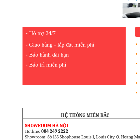
được ưa
- Hỗ trợ 24/7
- Giao hàng - lắp đặt miễn phí
- Bảo hành dài hạn
- Bảo trì miễn phí
HỆ THỐNG MIỀN BẮC
SHOWROOM HÀ NỘI
Hotline:
084 249 2222
Showroom
: Số 155 Shophouse Louis 1, Louis City, Q. Hoàng Ma