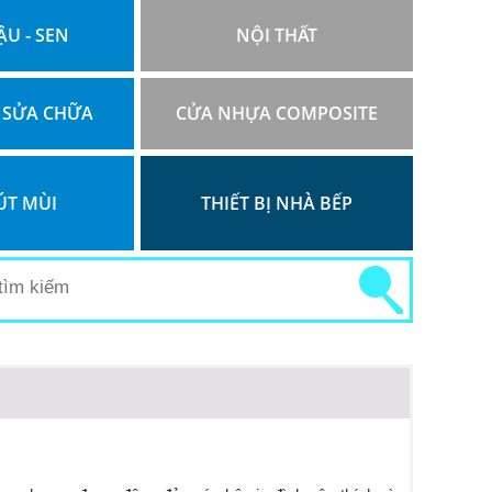
ẬU - SEN
NỘI THẤT
 SỬA CHỮA
CỬA NHỰA COMPOSITE
ÚT MÙI
THIẾT BỊ NHÀ BẾP