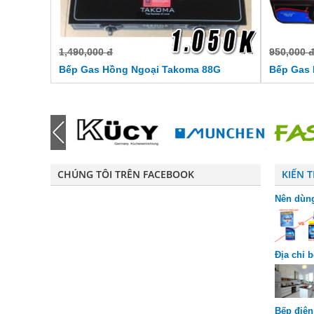
1,490,000 đ
950,000 
Bếp Gas Hồng Ngoại Takoma 88G
Bếp Gas 
CHÚNG TÔI TRÊN FACEBOOK
KIẾN 
Nên dùng
riêng bi
Địa chỉ 
chuộng
Bếp điện