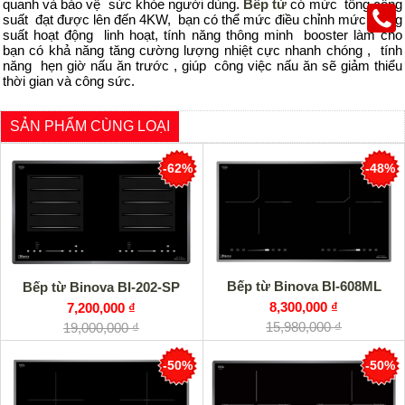
quanh và bảo vệ sức khỏe người dùng.
Bếp từ
có mức tổng công
suất đạt được lên đến 4KW, bạn có thể mức điều chỉnh mức công
suất hoạt động linh hoạt, tính năng thông minh booster làm cho
bạn có khả năng tăng cường lượng nhiệt cực nhanh chóng , tính
năng hẹn giờ nấu ăn trước , giúp công việc nấu ăn sẽ giảm thiểu
thời gian và công sức.
SẢN PHẨM CÙNG LOẠI
-62%
-48%
Bếp từ Binova BI-608ML
Bếp từ Binova BI-202-SP
8,300,000 ₫
7,200,000 ₫
15,980,000 ₫
19,000,000 ₫
-50%
-50%