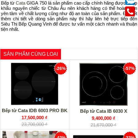
Bếp từ
Cata
GIGA 750 là sản phẩm cao cấp chính hãng được nhập
khẩu nguyên chiếc từ Châu Âu nên khách hàng có thể hoàn toàn
yên tâm về chất lượng cũng như độ an toàn của sản phẩm. Để biết
thêm chi tiết về dòng sản phẩm này thì hãy liên hệ trực tiếp đến
Siêu Thị Bếp Quang Vinh để được tư vấn một cách nhanh và thuận
tiện nhất.
SẢN PHẨM CÙNG LOẠI
-26%
-57%
Bếp từ Cata IDB 6003 PRO BK
Bếp từ Cata IB 6030 X
17,500,000 ₫
9,400,000 ₫
23,700,000 ₫
21,670,000 ₫
-42%
-33%