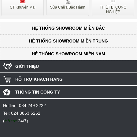
CT Khuyến Mại
Sửa Chữa Bảo Hành
THIẾT BỊ CÔNG
NGHIỆP
HỆ THỐNG SHOWROOM MIỀN BẮC
HỆ THỐNG SHOWROOM MIỀN TRUNG
HỆ THỐNG SHOWROOM MIỀN NAM
GIỚI THIỆU
HỖ TRỢ KHÁCH HÀNG
THÔNG TIN CÔNG TY
Hotline:
084 249 2222
Tel:
024.3863.6262
(
Hỗ trợ
24/7)