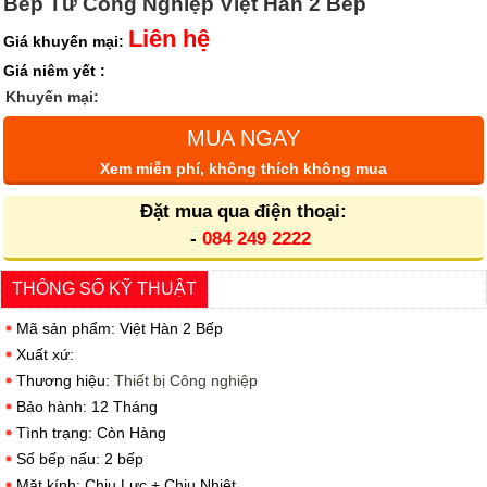
Bếp Từ Công Nghiệp Việt Hàn 2 Bếp
Liên hệ
Giá khuyến mại:
Giá niêm yết :
Khuyến mại:
MUA NGAY
Xem miễn phí, không thích không mua
Đặt mua qua điện thoại:
-
084 249 2222
THÔNG SỐ KỸ THUẬT
Mã sản phẩm: Việt Hàn 2 Bếp
Xuất xứ:
Thương hiệu:
Thiết bị Công nghiệp
Bảo hành: 12 Tháng
Tình trạng: Còn Hàng
Số bếp nấu: 2 bếp
Mặt kính: Chịu Lực + Chịu Nhiệt