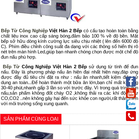
Bếp Từ Công Nghiệp
Việt Hàn 2 Bếp
có cấu tạo hoàn toàn bằng
chất liệu inox cao cấp sáng bóng,đảm bảo 100 % về độ bền. Mặt
bếp sở hữu dòng kính cường lực siêu chịu nhiệt ( lên đến 6000 độ
C). Phím điều chỉnh công suất đa dạng với các thông số hiển thị rõ
nét trên màn hình Led,giúp bạn nhanh chóng chọn được một chế độ
đun nấu phù hợp.
Bếp Từ
Công Nghiệp Việt Hàn 2 Bếp
sử dụng từ tính để đun
nấu. Đây là phương pháp nấu ăn hiện đại nhất hiện nay,đáp ứng
được đầy đủ tiêu chí đặt ra như : nấu ăn nhanh,tiết kiệm điện,sử
dụng an toàn...Để hoàn thành một bữa ăn lớn,bạn chỉ mất khoảng
30-40 phút,nhanh gấp 3 lần so với trước đây. Vì trong quá trình đun
nấu,sản phẩm không đốt cháy O2 ,không thải ra các khí độc như
CO,CO2 ..nên không gây hại đến sức khỏe con người,rất thân thiện
với môi trường sống xung quanh.
SẢN PHẨM CÙNG LOẠI