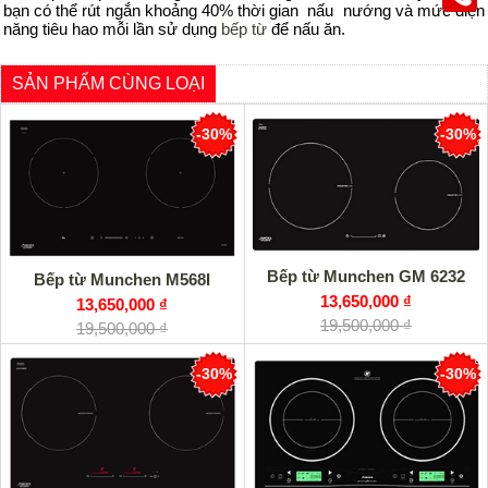
bạn có thể rút ngắn khoảng 40% thời gian nấu nướng và mức điện
năng tiêu hao mỗi lần sử dụng
bếp từ
để nấu ăn.
SẢN PHẨM CÙNG LOẠI
-30%
-30%
Bếp từ Munchen GM 6232
Bếp từ Munchen M568I
13,650,000 ₫
13,650,000 ₫
19,500,000 ₫
19,500,000 ₫
-30%
-30%