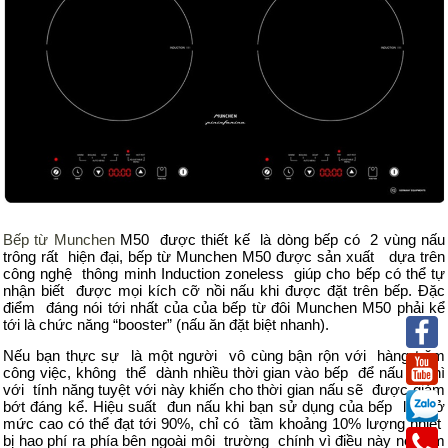
Bếp từ Munchen
M50 được thiết kế là dòng bếp có 2 vùng nấu
trông rất hiện đại, bếp từ Munchen M50 được sản xuất dựa trên
công nghệ thông minh Induction zoneless giúp cho bếp có thể tự
nhận biết được mọi kích cỡ nồi nấu khi được đặt trên bếp. Đặc
điểm đáng nói tới nhất của của bếp từ đôi Munchen M50 phải kể
tới là chức năng “booster” (nấu ăn đặt biệt nhanh).
Nếu bạn thực sự là một người vô cùng bận rộn với hàng trăm
công việc, không thể dành nhiều thời gian vào bếp để nấu ăn thì
với tính năng tuyệt với này khiến cho thời gian nấu sẽ được giảm
bớt đáng kể. Hiệu suất đun nấu khi bạn sử dụng của bếp luôn ở
mức cao có thể đạt tới 90%, chỉ có tầm khoảng 10% lượng nhiệt
bị hao phí ra phía bên ngoài môi trường chính vì điều này nó làm