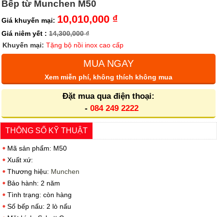
Bếp từ Munchen M50
10,010,000 ₫
Giá khuyến mại:
Giá niêm yết :
14,300,000 ₫
Khuyến mại:
Tặng bộ nồi inox cao cấp
MUA NGAY
Xem miễn phí, không thích không mua
Đặt mua qua điện thoại:
-
084 249 2222
THÔNG SỐ KỸ THUẬT
Mã sản phẩm: M50
Xuất xứ:
Thương hiệu:
Munchen
Bảo hành: 2 năm
Tình trạng: còn hàng
Số bếp nấu: 2 lò nấu