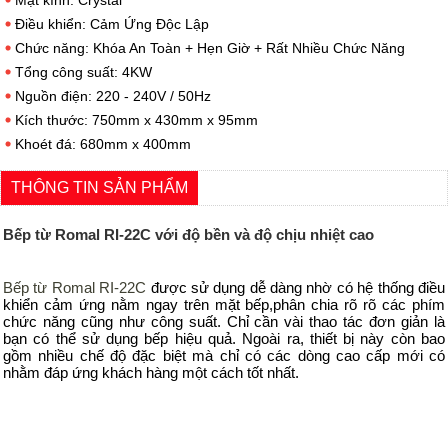
Mặt kính: Crystal
Điều khiển: Cảm Ứng Độc Lập
Chức năng: Khóa An Toàn + Hẹn Giờ + Rất Nhiều Chức Năng
Tổng công suất: 4KW
Nguồn điện: 220 - 240V / 50Hz
Kích thước: 750mm x 430mm x 95mm
Khoét đá: 680mm x 400mm
THÔNG TIN SẢN PHẨM
Bếp từ Romal RI-22C với độ bền và độ chịu nhiệt cao
Bếp từ Romal RI-22C
được sử dụng dễ dàng nhờ có hệ thống điều
khiển cảm ứng nằm ngay trên mặt bếp,phân chia rõ rõ các phím
chức năng cũng như công suất. Chỉ cần vài thao tác đơn giản là
bạn có thể sử dụng bếp hiệu quả. Ngoài ra, thiết bị này còn bao
gồm nhiều chế độ đặc biệt mà chỉ có các dòng cao cấp mới có
nhằm đáp ứng khách hàng một cách tốt nhất.