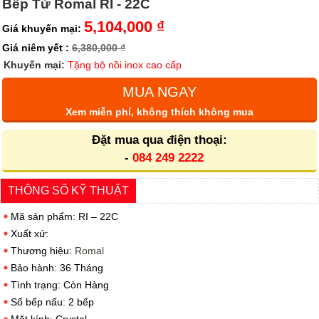
Bếp Từ Romal RI - 22C
5,104,000 ₫
Giá khuyến mại:
Giá niêm yết :
6,380,000 ₫
Khuyến mại:
Tặng bộ nồi inox cao cấp
MUA NGAY
Xem miễn phí, không thích không mua
Đặt mua qua điện thoại:
-
084 249 2222
THÔNG SỐ KỸ THUẬT
Mã sản phẩm: RI – 22C
Xuất xứ:
Thương hiệu:
Romal
Bảo hành: 36 Tháng
Tình trạng: Còn Hàng
Số bếp nấu: 2 bếp