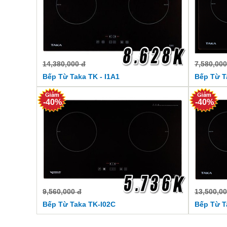
14,380,000 đ
7,580,000
Bếp Từ Taka TK - I1A1
Bếp Từ T
-40%
-40%
9,560,000 đ
13,500,00
Bếp Từ Taka TK-I02C
Bếp Từ T