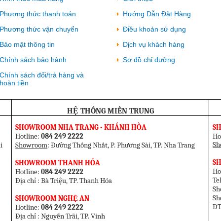
Phương thức thanh toán
Hướng Dẫn Đặt Hàng
Phương thức vận chuyển
Điều khoản sử dụng
Bảo mật thông tin
Dịch vụ khách hàng
Chính sách bảo hành
Sơ đồ chỉ đường
Chính sách đổi/trả hàng và
hoàn tiền
HỆ THỐNG MIỀN TRUNG
SHOWROOM NHA TRANG - KHÁNH HÒA
S
Hotline:
084 249 2222
Ho
Sh
i
Showroom
: Đường Thống Nhất, P. Phương Sài, TP. Nha Trang
SH
SHOWROOM THANH HÓA
Ho
Hotline:
084 249 2222
T
Địa chỉ : Bà Triệu, TP. Thanh Hóa
Sh
Sh
SHOWROOM NGHỆ AN
ĐT
Hotline:
084 249 2222
Địa chỉ : Nguyễn Trãi, TP. Vinh