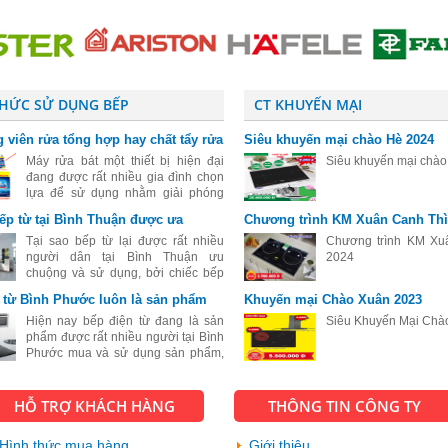
THỨC SỬ DỤNG BẾP
CT KHUYẾN MẠI
 viên rửa tổng hợp hay chất tẩy rửa
Siêu khuyến mại chào Hè 2024
ệt cho máy rửa bát
Máy rửa bát một thiết bị hiện đại
Siêu khuyến mại chà
đang được rất nhiều gia đình chọn
lựa để sử dụng nhằm giải phóng
sức lao động sau những giờ làm
bếp từ tại Bình Thuận được ưa
Chương trình KM Xuân Canh Thì
việc mệt mỏi. Đối với những người
đang tìm hiểu và mới sử dụng máy
Tại sao bếp từ lại được rất nhiều
Chương trình KM Xu
rửa
người dân tại Bình Thuận ưu
2024
chuộng và sử dụng, bởi chiếc bếp
này mang đầy đủ tính chất, tính mẫu
 từ Bình Phước luôn là sản phẩm
Khuyến mại Chào Xuân 2023
mã đến kiểu dáng cực kỳ sang trọng
 chuộng
và đẹp, bếp từ còn có rất nhiều cô
Hiện nay bếp điện từ đang là sản
Siêu Khuyến Mại Chà
phẩm được rất nhiều người tại Bình
Phước mua và sử dụng sản phẩm,
với sự hiện đại và tiện ích vượt bậc
của sản phẩm này.
HỖ TRỢ KHÁCH HÀNG
THÔNG TIN CÔNG TY
Hình thức mua hàng
Giới thiệu