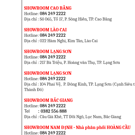
SHOWROOM CAO BẰNG
Hotline:
084 249 2222
Địa chỉ : Số 065, Tổ 17, P. Sông Hiến, TP. Cao Bằng
SHOWROOM LÀO CAI
Hotline:
084 249 2222
Địa chỉ : 022 Hàm Nghi, Kim Tân, Lào Cai
SHOWROOM LẠNG SƠN
Hotline:
084 249 2222
Địa chỉ : 217 Bà Triệu, P. Hoàng văn Thụ, TP. Lạng Sơn
SHOWROOM LẠNG SƠN
Hotline:
084 249 2222
Địa chỉ : 104 Phai V
ệ
, P. Đông Kinh, TP. Lạng Sơn (
Cạnh Siêu t
Thành Đô
)
SHOWROOM BẮC GIANG
Hotline:
084 249 2222
Tel
:
0382 556 888
Địa chỉ : Cầu Già Khê, TT Đồi Ngô, Lục Nam, Bắc Giang
SHOWROOM NAM ĐỊNH - Nhà phân phối HOÀNG CẦU
Hotline:
084 249 2222