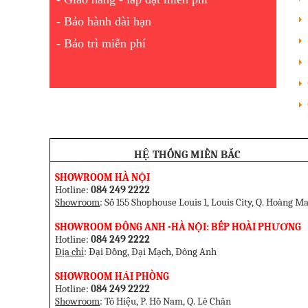
- Bảo hành dài hạn
- Bảo trì miễn phí
HỆ THỐNG MIỀN BẮC
SHOWROOM HÀ NỘI
Hotline:
084 249 2222
Showroom
: Số 155 Shophouse Louis 1, Louis City, Q. Hoàng Ma
SHOWROOM ĐÔNG ANH -HÀ NỘI: BẾP HOÀI PHƯƠNG
Hotline:
084 249 2222
Địa chỉ
: Đại Đồng, Đại Mạch, Đông Anh
SHOW
ROOM HẢI PHÒNG
Hotline:
084 249 2222
Showroom
: Tô Hiệu, P. Hồ Nam, Q. Lê Chân