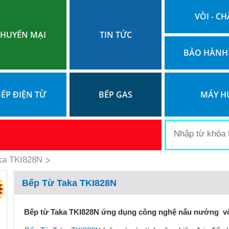
VÒI - CH
HUYẾN MẠI
TIN TỨC
BẢO HÀNH
ẾP ĐIỆN TỪ
BẾP GAS
MÁY H
ka TKI828N
Bếp Từ Taka TKI828N
Bếp từ Taka TKI828N ứng dụng công nghệ nấu nướng vô