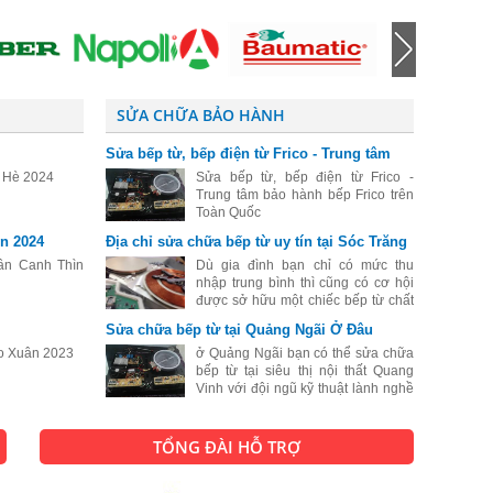
SỬA CHỮA BẢO HÀNH
Sửa bếp từ, bếp điện từ Frico - Trung tâm
bảo hành bếp Frico trên Toàn Quốc
o Hè 2024
Sửa bếp từ, bếp điện từ Frico -
Trung tâm bảo hành bếp Frico trên
Toàn Quốc
n 2024
Địa chỉ sửa chữa bếp từ uy tín tại Sóc Trăng
ân Canh Thìn
Dù gia đình bạn chỉ có mức thu
nhập trung bình thì cũng có cơ hội
được sở hữu một chiếc bếp từ chất
lượng tốt. Cũng chính vì vậy mà
Sửa chữa bếp từ tại Quảng Ngãi Ở Đâu
hiện nay số lượng người dân sống
o Xuân 2023
tại Sóc Trăng lựa chọn bếp từ để để
ở Quảng Ngãi bạn có thể sửa chữa
bếp từ tại siêu thị nội thất Quang
Vinh với đội ngũ kỹ thuật lành nghề
sẽ biến chiếc bếp từ của bạn đang
bị hư hỏng thành một chiếc bếp từ
hoạt động như lúc mới mua.
TỔNG ĐÀI HỖ TRỢ