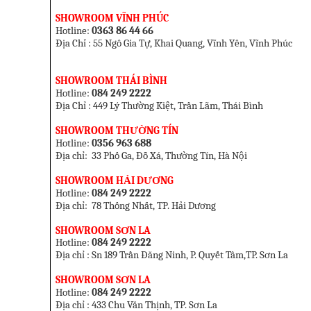
SHOWROOM VĨNH PHÚC
Hotline:
0363 86 44 66
Địa Chỉ : 55 Ngô Gia Tự, Khai Quang, Vĩnh Yên, Vĩnh Phúc
SHOWROOM THÁI BÌNH
Hotline:
084 249 2222
Địa Chỉ : 449 Lý Thường Kiệt, Trần Lãm, Thái Bình
SHOWROOM THƯỜNG TÍN
Hotline:
0356 963 688
Địa chỉ: 33 Phố Ga, Đỗ Xá, Thường Tín, Hà Nội
SHOWROOM HẢI DƯƠNG
Hotline:
084 249 2222
Địa chỉ: 78 Thống Nhất, TP. Hải Dương
SHOWROOM SƠN LA
Hotline:
084 249 2222
Địa chỉ : Sn 189 Trần Đăng Ninh, P. Quyết Tâm,TP. Sơn La
SHOWROOM SƠN LA
Hotline:
084 249 2222
Địa chỉ : 433 Chu Văn Thịnh,
TP. Sơn La