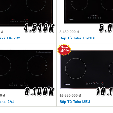
 đ
8,480,000 đ
aka TK-I2B2
Bếp Từ Taka TK-I1B1
-40%
0 đ
16,880,000 đ
aka I2A1
Bếp Từ Taka I2EU