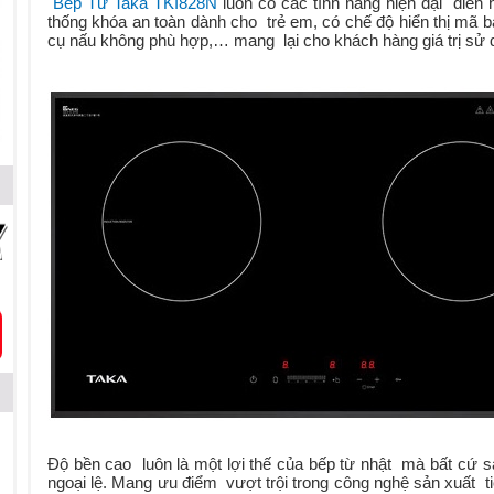
Bếp Từ Taka TKI828N
luôn có các tính năng hiện đại điển 
thống khóa an toàn dành cho trẻ em, có chế độ hiển thị mã b
cụ nấu không phù hợp,… mang lại cho khách hàng giá trị sử d
Độ bền cao luôn là một lợi thế của bếp từ nhật mà bất cứ 
ngoại lệ. Mang ưu điểm vượt trội trong công nghệ sản xuất tiê