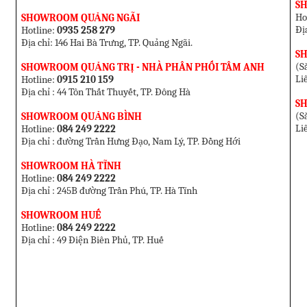
S
Ho
SHOWROOM QUẢNG NGÃI
Đị
Hotline:
0935 258 279
Địa chỉ: 146 Hai Bà Trưng, TP. Quảng Ngãi.
S
(Sắ
SHOWROOM QUẢNG TRỊ - NHÀ PHÂN PHỐI TÂM ANH
Li
Hotline:
0915 210 159
Địa chỉ : 44 Tôn Thất Thuyết, TP. Đông Hà
S
(Sắ
SHOWROOM QUẢNG BÌNH
Li
Hotline:
084 249 2222
Địa chỉ : đường Trần Hưng Đạo, Nam Lý, TP. Đồng Hới
SHOWROOM HÀ TĨNH
Hotline:
084 249 2222
Địa chỉ : 245B đường Trần Phú, TP. Hà Tĩnh
SHOWROOM HUẾ
Hotline:
084 249 2222
Địa chỉ : 49 Điện Biên Phủ, TP. Huế