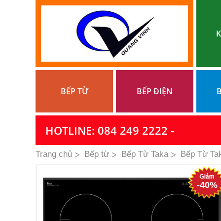
K
BẾP TỪ
BẾP ĐIỆN
B
HOTLINE: 084 249 2222 -
Trang chủ
Bếp từ
Bếp Từ Taka
Bếp Từ Ta
-40%