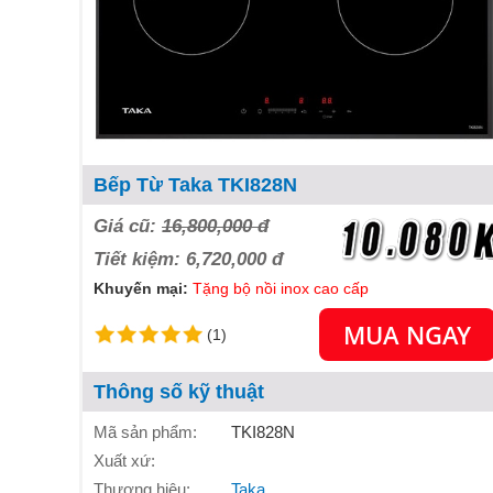
Bếp Từ Taka TKI828N
Giá cũ:
16,800,000 đ
Tiết kiệm: 6,720,000 đ
Khuyến mại:
Tặng bộ nồi inox cao cấp
MUA NGAY
(1)
Thông số kỹ thuật
Mã sản phẩm:
TKI828N
Xuất xứ:
Thương hiệu:
Taka