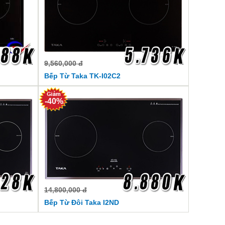
9,560,000 đ
Bếp Từ Taka TK-I02C2
-40%
14,800,000 đ
Bếp Từ Đôi Taka I2ND