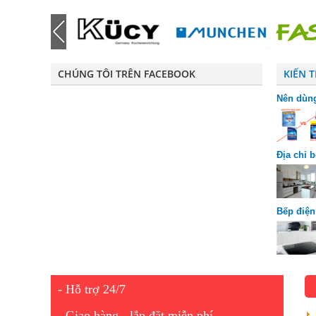
CHÚNG TÔI TRÊN FACEBOOK
KIẾN 
Nên dùng
riêng bi
Địa chỉ 
chuộng
Bếp điện
được ưa
- Hỗ trợ 24/7
- Giao hàng - lắp đặt miễn phí