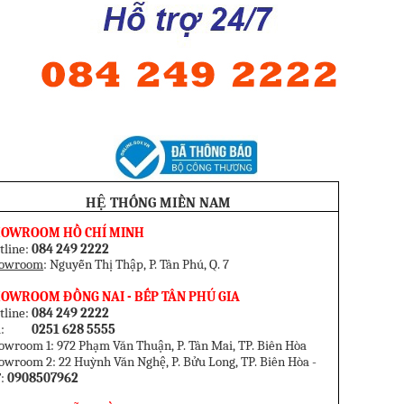
HỆ THỐNG MIỀN NAM
HOWROOM HỒ CHÍ MINH
tline:
084 249 2222
owroom
: Nguyễn Thị Thập, P. Tân Phú, Q. 7
OWROOM ĐỒNG NAI - BẾP TÂN PHÚ GIA
tline:
084 249 2222
el:
0251 628 5555
owroom 1: 972 Phạm Văn Thuận, P. Tân Mai, TP. Biên Hòa
owroom 2: 22 Huỳnh Văn Nghệ, P. Bửu Long, TP. Biên Hòa -
:
0908507962