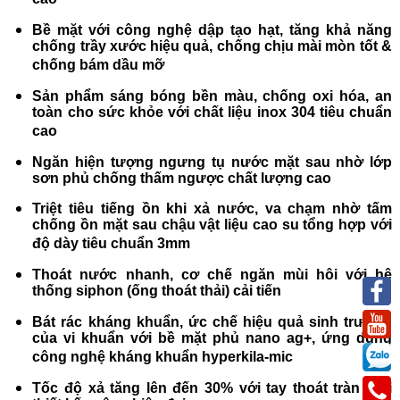
cao
Bề mặt với công nghệ dập tạo hạt, tăng khả năng
chống trầy xước hiệu quả, chống chịu mài mòn tốt &
chống bám dầu mỡ
Sản phẩm sáng bóng bền màu, chống oxi hóa, an
toàn cho sức khỏe với chất liệu inox 304 tiêu chuẩn
cao
Ngăn hiện tượng ngưng tụ nước mặt sau nhờ lớp
sơn phủ chống thấm ngược chất lượng cao
Triệt tiêu tiếng ồn khi xả nước, va chạm nhờ tấm
chống ồn mặt sau chậu vật liệu cao su tổng hợp với
độ dày tiêu chuẩn 3mm
Thoát nước nhanh, cơ chế ngăn mùi hôi với hệ
thống siphon (ống thoát thải) cải tiến
Bát rác kháng khuẩn, ức chế hiệu quả sinh trưởng
của vi khuẩn với bề mặt phủ nano ag+, ứng dụng
công nghệ kháng khuẩn hyperkila-mic
Tốc độ xả tăng lên đến 30% với tay thoát tràn mới