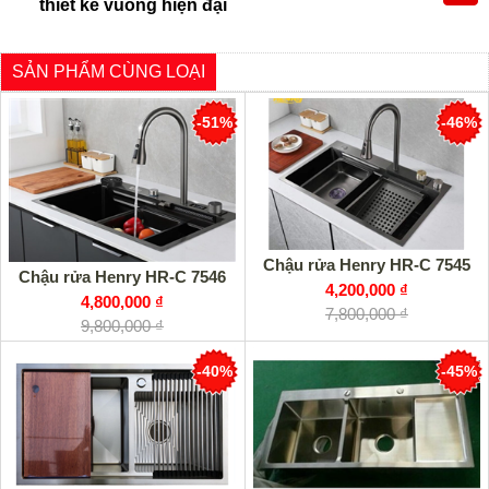
thiết kế vuông hiện đại
SẢN PHẨM CÙNG LOẠI
-51%
-46%
Chậu rửa Henry HR-C 7545
Chậu rửa Henry HR-C 7546
4,200,000 ₫
4,800,000 ₫
7,800,000 ₫
9,800,000 ₫
-40%
-45%