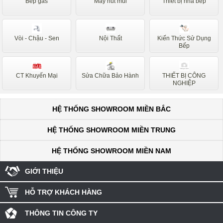
Bếp gas
Máy hút mùi
Thiết bị nhà bếp
Vòi - Chậu - Sen
Nội Thất
Kiến Thức Sử Dụng
Bếp
CT Khuyến Mại
Sửa Chữa Bảo Hành
THIẾT BỊ CÔNG
NGHIỆP
HỆ THỐNG SHOWROOM MIỀN BẮC
HỆ THỐNG SHOWROOM MIỀN TRUNG
HỆ THỐNG SHOWROOM MIỀN NAM
GIỚI THIỆU
HỖ TRỢ KHÁCH HÀNG
THÔNG TIN CÔNG TY