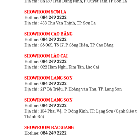
Địa chỉ : Sn 189 Trần Đăng Ninh, P. Quyết Tâm,TP. Sơn La
SHOWROOM SƠN LA
Hotline:
084 249 2222
Địa chỉ : 433 Chu Văn Thịnh,
TP. Sơn La
SHOWROOM CAO BẰNG
Hotline:
084 249 2222
Địa chỉ : Số 065, Tổ 17, P. Sông Hiến, TP. Cao Bằng
SHOWROOM LÀO CAI
Hotline:
084 249 2222
Địa chỉ : 022 Hàm Nghi, Kim Tân, Lào Cai
SHOWROOM LẠNG SƠN
Hotline:
084 249 2222
Địa chỉ : 217 Bà Triệu, P. Hoàng văn Thụ, TP. Lạng Sơn
SHOWROOM LẠNG SƠN
Hotline:
084 249 2222
Địa chỉ : 104 Phai V
ệ
, P. Đông Kinh, TP. Lạng Sơn (
Cạnh Siêu t
Thành Đô
)
SHOWROOM BẮC GIANG
Hotline:
084 249 2222