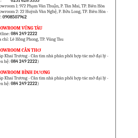
el:
0251 628 5555
owroom 1: 972 Phạm Văn Thuận, P. Tân Mai, TP. Biên Hòa
owroom 2: 22 Huỳnh Văn Nghệ, P. Bửu Long, TP. Biên Hòa -
:
0908507962
HOWROOM VŨNG TÀU
tline:
084 249 2222
a chỉ: Lê Hồng Phong, TP. Vũng Tàu
HOWROOM CẦN THƠ
p Khai Trương - Cần tìm nhà phân phối hợp tác mở đại lý -
ên hệ:
084 249 2222
)
HOWROOM BÌNH DƯƠNG
p Khai Trương - Cần tìm nhà phân phối hợp tác mở đại lý -
ên hệ:
084 249 2222
)