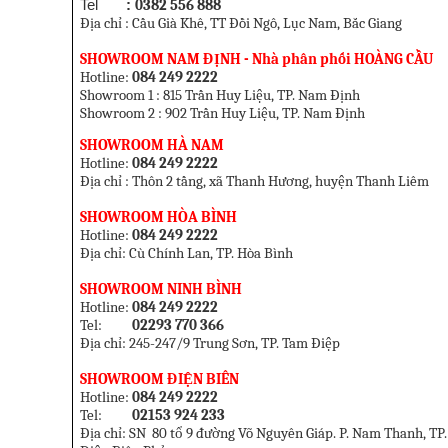
Tel
:
0382 556 888
Địa chỉ : Cầu Già Khê, TT Đồi Ngô, Lục Nam, Bắc Giang
SHOWROOM NAM ĐỊNH - Nhà phân phối HOÀNG CẦU
Hotline:
084 249 2222
Showroom 1 :
815 Trần Huy Liệu, TP. Nam Định
Showroom 2 :
902 Trần Huy Liệu, TP. Nam Định
SHOWROOM HÀ NAM
Hotline:
084 249 2222
Địa chỉ : Thôn 2 tầng, xã Thanh Hương, huyện Thanh Liêm
SHOWROOM HÒA BÌNH
Hotline:
084 249 2222
Địa chỉ: Cù Chính Lan, TP. Hòa Bình
SHOWROOM NINH BÌNH
Hotline:
084 249 2222
Tel:
02293 770 366
Địa chỉ: 245-247/9 Trung Sơn, TP. Tam Điệp
SHOWROOM ĐIỆN BIÊN
Hotline:
084 249 2222
Tel:
02153 924 233
Địa chỉ: SN 80 tổ 9 đường Võ Nguyên Giáp. P. Nam Thanh, TP.