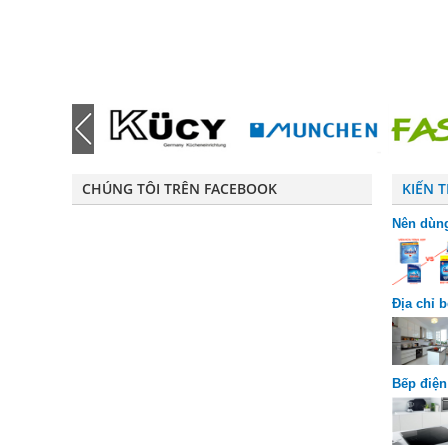
CHÚNG TÔI TRÊN FACEBOOK
KIẾN 
Nên dùng
riêng bi
Địa chỉ 
chuộng
Bếp điện
được ưa