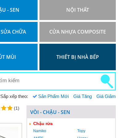
ẬU - SEN
NỘI THẤT
 SỬA CHỮA
CỬA NHỰA COMPOSITE
ÚT MÙI
THIẾT BỊ NHÀ BẾP
Sắp xếp theo:
Sản Phẩm Mới
Giá Tăng
Giá Giảm
(1)
VÒI - CHẬU - SEN
Chậu rửa
Namiko
Topy