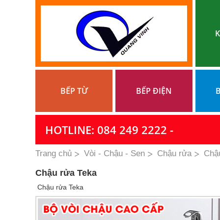
K
BẾP TỪ
BẾP ĐIỆN
B
HOTLINE: 084 249 2222 -
Trang chủ
Vòi - Chậu - Sen
Chậu rửa
Chậ
Chậu rửa Teka
Chậu rửa Teka