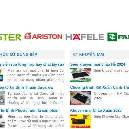
THỨC SỬ DỤNG BẾP
CT KHUYẾN MẠI
 viên rửa tổng hợp hay chất tẩy rửa
Siêu khuyến mại chào Hè 2024
ệt cho máy rửa bát
Máy rửa bát một thiết bị hiện đại
Siêu khuyến mại chà
đang được rất nhiều gia đình chọn
lựa để sử dụng nhằm giải phóng
sức lao động sau những giờ làm
bếp từ tại Bình Thuận được ưa
Chương trình KM Xuân Canh Thì
việc mệt mỏi. Đối với những người
đang tìm hiểu và mới sử dụng máy
Tại sao bếp từ lại được rất nhiều
Chương trình KM Xu
rửa
người dân tại Bình Thuận ưu
2024
chuộng và sử dụng, bởi chiếc bếp
này mang đầy đủ tính chất, tính mẫu
 từ Bình Phước luôn là sản phẩm
Khuyến mại Chào Xuân 2023
mã đến kiểu dáng cực kỳ sang trọng
 chuộng
và đẹp, bếp từ còn có rất nhiều cô
Hiện nay bếp điện từ đang là sản
Siêu Khuyến Mại Chà
phẩm được rất nhiều người tại Bình
Phước mua và sử dụng sản phẩm,