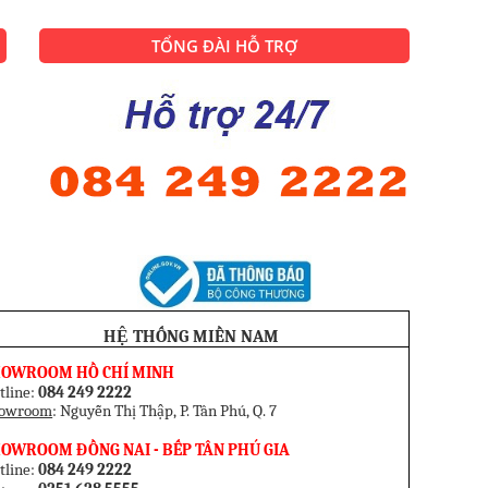
sẽ biến chiếc bếp từ của bạn đang
bị hư hỏng thành một chiếc bếp từ
hoạt động như lúc mới mua.
TỔNG ĐÀI HỖ TRỢ
HỆ THỐNG MIỀN NAM
HOWROOM HỒ CHÍ MINH
tline:
084 249 2222
owroom
: Nguyễn Thị Thập, P. Tân Phú, Q. 7
OWROOM ĐỒNG NAI - BẾP TÂN PHÚ GIA
tline:
084 249 2222