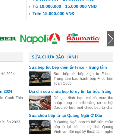
Từ 10.000.000 - 15.000.000 VNĐ
Trên 15.000.000 VNĐ
SỬA CHỮA BẢO HÀNH
Sửa bếp từ, bếp điện từ Frico - Trung tâm
bảo hành bếp Frico trên Toàn Quốc
o Hè 2024
Sửa bếp từ, bếp điện từ Frico -
Trung tâm bảo hành bếp Frico trên
Toàn Quốc
n 2024
Địa chỉ sửa chữa bếp từ uy tín tại Sóc Trăng
ân Canh Thìn
Dù gia đình bạn chỉ có mức thu
nhập trung bình thì cũng có cơ hội
được sở hữu một chiếc bếp từ chất
lượng tốt. Cũng chính vì vậy mà
Sửa chữa bếp từ tại Quảng Ngãi Ở Đâu
hiện nay số lượng người dân sống
o Xuân 2023
tại Sóc Trăng lựa chọn bếp từ để để
ở Quảng Ngãi bạn có thể sửa chữa
bếp từ tại siêu thị nội thất Quang
Vinh với đội ngũ kỹ thuật lành nghề