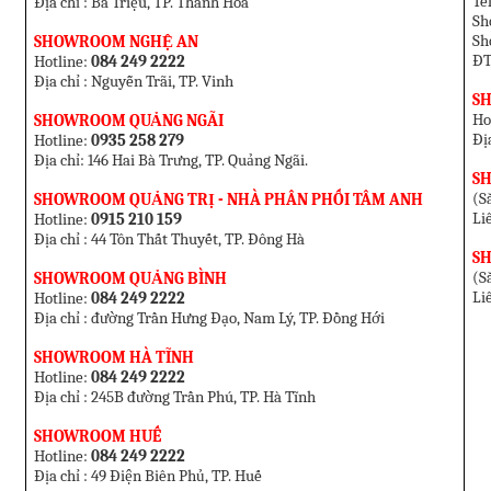
T
Địa chỉ : Bà Triệu, TP. Thanh Hóa
Sh
Sh
SHOWROOM NGHỆ AN
ĐT
Hotline:
084 249 2222
Địa chỉ : Nguyễn Trãi, TP. Vinh
S
Ho
SHOWROOM QUẢNG NGÃI
Đị
Hotline:
0935 258 279
Địa chỉ: 146 Hai Bà Trưng, TP. Quảng Ngãi.
S
(Sắ
SHOWROOM QUẢNG TRỊ - NHÀ PHÂN PHỐI TÂM ANH
Li
Hotline:
0915 210 159
Địa chỉ : 44 Tôn Thất Thuyết, TP. Đông Hà
S
(Sắ
SHOWROOM QUẢNG BÌNH
Li
Hotline:
084 249 2222
Địa chỉ : đường Trần Hưng Đạo, Nam Lý, TP. Đồng Hới
SHOWROOM HÀ TĨNH
Hotline:
084 249 2222
Địa chỉ : 245B đường Trần Phú, TP. Hà Tĩnh
SHOWROOM HUẾ
Hotline:
084 249 2222
Địa chỉ : 49 Điện Biên Phủ, TP. Huế