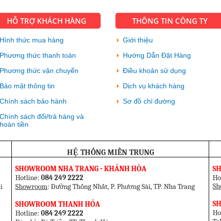
với sự hiện đại và tiện ích vượt bậc
của sản phẩm này.
HỖ TRỢ KHÁCH HÀNG
THÔNG TIN CÔNG TY
Hình thức mua hàng
Giới thiệu
Phương thức thanh toán
Hướng Dẫn Đặt Hàng
Phương thức vận chuyển
Điều khoản sử dụng
Bảo mật thông tin
Dịch vụ khách hàng
Chính sách bảo hành
Sơ đồ chỉ đường
Chính sách đổi/trả hàng và
hoàn tiền
HỆ THỐNG MIỀN TRUNG
SHOWROOM NHA TRANG - KHÁNH HÒA
S
Hotline:
084 249 2222
Ho
Sh
i
Showroom
: Đường Thống Nhất, P. Phương Sài, TP. Nha Trang
SH
SHOWROOM THANH HÓA
Ho
Hotline:
084 249 2222