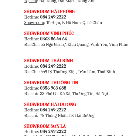
Địa chỉ
: Đại Đồng, Đại Mạch, Đông Anh
SHOW
ROOM HẢI PHÒNG
Hotline:
084 249 2222
Showroom
: Tô Hiệu, P. Hồ Nam, Q. Lê Chân
SHOWROOM VĨNH PHÚC
Hotline:
0363 86 44 66
Địa Chỉ : 55 Ngô Gia Tự, Khai Quang, Vĩnh Yên, Vĩnh Phúc
SHOWROOM THÁI BÌNH
Hotline:
084 249 2222
Địa Chỉ : 449 Lý Thường Kiệt, Trần Lãm, Thái Bình
SHOWROOM THƯỜNG TÍN
Hotline:
0356 963 688
Địa chỉ: 33 Phố Ga, Đỗ Xá, Thường Tín, Hà Nội
SHOWROOM HẢI DƯƠNG
Hotline:
084 249 2222
Địa chỉ: 78 Thống Nhất, TP. Hải Dương
SHOWROOM SƠN LA
Hotline:
084 249 2222