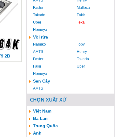
AMTS
Henry
Faster
Malloca
Tokado
Fakir
Uber
Teka
Homeya
Vòi rửa
Namiko
Topy
AMTS
Henry
79 2B
Faster
Tokado
Fakir
Uber
Homeya
Sen Cây
AMTS
CHỌN XUẤT XỨ
Việt Nam
Ba Lan
Trung Quốc
Anh