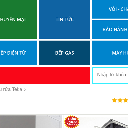
VÒI - CH
HUYẾN MẠI
TIN TỨC
BẢO HÀNH
ẾP ĐIỆN TỪ
BẾP GAS
MÁY H
u rửa Teka
-25%