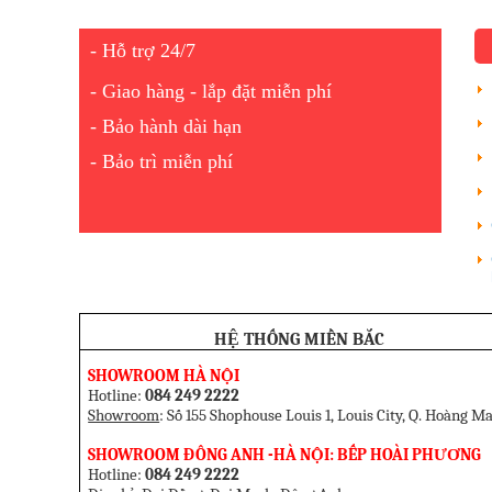
- Hỗ trợ 24/7
- Giao hàng - lắp đặt miễn phí
- Bảo hành dài hạn
- Bảo trì miễn phí
HỆ THỐNG MIỀN BẮC
SHOWROOM HÀ NỘI
Hotline:
084 249 2222
Showroom
: Số 155 Shophouse Louis 1, Louis City, Q. Hoàng Ma
SHOWROOM ĐÔNG ANH -HÀ NỘI: BẾP HOÀI PHƯƠNG
Hotline:
084 249 2222