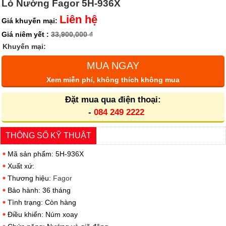
Lò Nướng Fagor 5H-936X
Liên hệ
Giá khuyến mại:
Giá niêm yết :
33,900,000 ₫
Khuyến mại:
MUA NGAY
Xem miễn phí, không thích không mua
Đặt mua qua điện thoại:
-
084 249 2222
THÔNG SỐ KỸ THUẬT
Mã sản phẩm: 5H-936X
Xuất xứ:
Thương hiệu:
Fagor
Bảo hành: 36 tháng
Tình trạng: Còn hàng
Điều khiển: Núm xoay