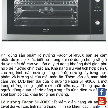
Khi dùng sản phẩm lò nướng Fagor 5H-936X bạn sẽ cảm
nhận được sự khác biệt bởi trong khi sử dụng chúng
sẽ
giữ
được nhiệt độ cao và luôn duy trì trong khoảng thời gian phù
hợp
để nướng chín thức ăn
. Khả năng ưu việt tích hợp đến 6
chương trình nấu nướng
cùng
chế độ nướng tùy từng thực
phẩm và
hương vị
của mỗi món ăn. Thêm vào đó, màn hình
cảm ứng LCD hiện đại
của lò nướng
Fagor 5H-936X là một
trong những công nghệ mới nhất hiện nay. Thông qua đó,
người dùng
quan sát dễ dàng từng tiến trình diễn ra để kiểm
soát toàn bộ các khâu trong nấu nướng.
Lò nướng Fagor 5H-936X
tiết kiệm điện năng và an toàn
tuyệt đối với các tính năng thông minh sẽ khiến
các thành viên