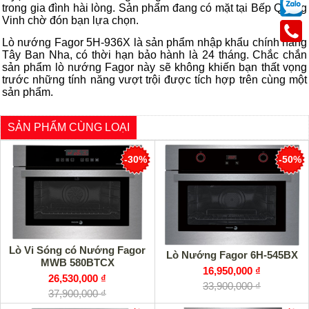
trong gia đình
hài lòng. Sản phẩm đang có mặt tại
Bếp Quang
Vinh
chờ đón bạn lựa chọn.
Lò nướng Fagor 5H-936X là sản phẩm nhập khẩu chính hãng
Tây Ban Nha, có thời hạn bảo hành là 24 tháng. Chắc chắn
sản phẩm lò nướng Fagor này sẽ không khiến bạn thất vọng
trước những tính năng vượt trội được tích hợp trên cùng một
sản phẩm.
SẢN PHẨM CÙNG LOẠI
-30%
-50%
Lò Vi Sóng có Nướng Fagor
Lò Nướng Fagor 6H-545BX
MWB 580BTCX
16,950,000 ₫
26,530,000 ₫
33,900,000 ₫
37,900,000 ₫