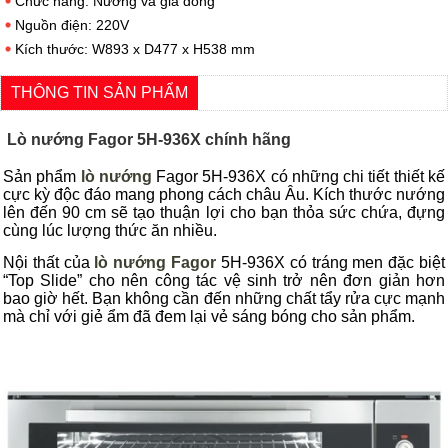
Chức năng: Nướng và giã đông
Nguồn điện: 220V
Kích thước: W893 x D477 x H538 mm
THÔNG TIN SẢN PHẨM
L
ò nướng Fagor 5H-936X chính hãng
Sản phẩm
lò nướng
Fagor 5H-936X có những chi tiết thiết kế
cực kỳ độc đáo
mang
phong cách
châu Âu
. Kích thước nướng
lên đến 90 cm
sẽ
tạo thuận lợi cho bạn thỏa sức chứa, đựng
cùng lúc lượng thức ăn nhiều.
Nội thất
của
lò nướng
Fagor
5H-936X
có
tráng men đặc biệt
“Top Slide” cho nên công tác vệ sinh trở nên đơn giản hơn
bao giờ hết. Bạn không cần đến những chất tẩy rửa cực mạnh
mà chỉ với giẻ ẩm đã đem lại vẻ sáng bóng cho
sản phẩm
.