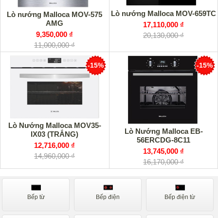
Lò nướng Malloca MOV-659TC
Lò nướng Malloca MOV-575
AMG
17,110,000 ₫
9,350,000 ₫
20,130,000 ₫
11,000,000 ₫
-15%
-15%
Lò Nướng Malloca MOV35-
Lò Nướng Malloca EB-
IX03 (TRẮNG)
56ERCDG-8C11
12,716,000 ₫
13,745,000 ₫
14,960,000 ₫
16,170,000 ₫
Bếp từ
Bếp điện
Bếp điện từ