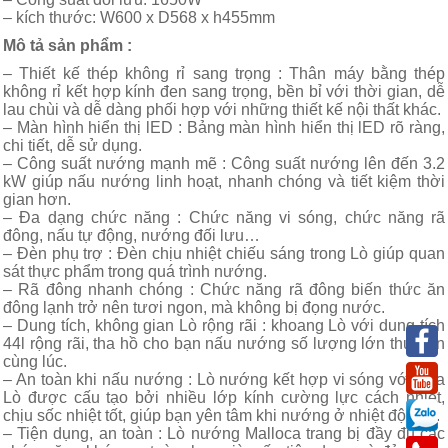
– kích thước: W600 x D568 x h455mm
Mô tả sản phẩm :
– Thiết kế thép không rỉ sang trọng : Thân máy bằng thép
không rỉ kết hợp kính đen sang trọng, bền bỉ với thời gian, dễ
lau chùi và dễ dàng phối hợp với những thiết kế nội thất khác.
– Màn hình hiển thị lED : Bảng màn hình hiển thị lED rõ ràng,
chi tiết, dễ sử dụng.
– Công suất nướng mạnh mẽ : Công suất nướng lên đến 3.2
kW giúp nấu nướng linh hoạt, nhanh chóng và tiết kiệm thời
gian hơn.
– Đa dạng chức năng : Chức năng vi sóng, chức năng rã
đông, nấu tự động, nướng đối lưu…
– Đèn phụ trợ : Đèn chịu nhiệt chiếu sáng trong Lò giúp quan
sát thực phẩm trong quá trình nướng.
– Rã đông nhanh chóng : Chức năng rã đông biến thức ăn
đông lạnh trở nên tươi ngon, mà không bị đọng nước.
– Dung tích, không gian Lò rộng rãi : khoang Lò với dung tích
44l rộng rãi, tha hồ cho bạn nấu nướng số lượng lớn thức ăn
cùng lúc.
– An toàn khi nấu nướng : Lò nướng kết hợp vi sóng với cửa
Lò được cấu tạo bởi nhiều lớp kính cường lực cách nhiệt,
chịu sốc nhiệt tốt, giúp bạn yên tâm khi nướng ở nhiệt độ cao.
– Tiện dụng, an toàn : Lò nướng Malloca trang bị đầy đủ các