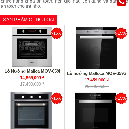
chức năng khóa an toàn, hẹn giờ nấu tiện dụng và đảm bảo
an toàn cho trẻ nhỏ.
SẢN PHẨM CÙNG LOẠI
-15%
-15%
Lò Nướng Mallca MOV-659I
Lò nướng Malloca MOV-659S
14,866,000 ₫
17,459,000 ₫
17,490,000 ₫
20,540,000 ₫
-15%
-15%