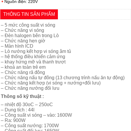
Nguồn điện: 220V
THÔNG TIN SẢN PHẨM
– 5 mức công suất vi sóng
– Chức năng vi sóng
– Đèn halogen bên trong Lò
– Chức năng hẹn giờ
– Màn hình lCD
– Lò nướng kết hợp vi sóng âm tủ
– hệ thống điều khiển cảm ứng
– khay hứng mỡ và thanh trượt
– khoá an toàn trẻ em
– Chức năng rã đông
– Chức năng nấu tự đông (13 chương trình nấu ăn tự động)
– Chức năng kết hợp (vi sóng + nướng+đối lưu)
– Chức năng nướng đối lưu
Thông số kỹ thuật :
– nhiệt độ 30oC – 250oC
– Dung tích : 44l
– Công suất vi sóng – vào: 1600W
– Ra: 900W
– Công suất nướng: 1700W
– Công suất đối lưu: 1650W