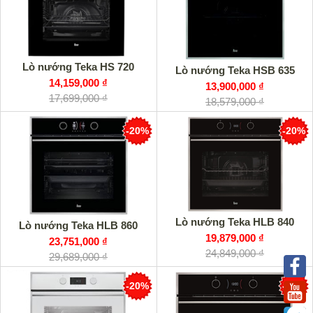
Lò nướng Teka HS 720
Lò nướng Teka HSB 635
14,159,000 ₫
13,900,000 ₫
17,699,000 ₫
18,579,000 ₫
-20%
-20%
Lò nướng Teka HLB 840
Lò nướng Teka HLB 860
19,879,000 ₫
23,751,000 ₫
24,849,000 ₫
29,689,000 ₫
-20%
-20%