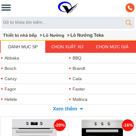
Lò Nướng Teka
Thiết bị nhà bếp
Lò Nướng
DANH MỤC SP
CHỌN XUẤT XỨ
CHỌN MỨC GIÁ
Abbaka
BBQ
Bosch
Brandt
Canzy
Cata
Fagor
Faster
Hefele
Malloca
Xem thêm
Munchen
Taka
Teka
Uber
-20%
-16%
Washi
Chefs