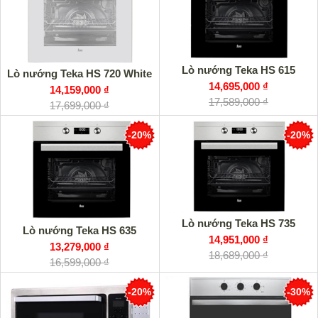
Lorca
Ferroli
Sevilla
Lò nướng Teka HS 615
Lò nướng Teka HS 720 White
14,695,000 ₫
14,159,000 ₫
17,589,000 ₫
17,699,000 ₫
-20%
-20%
Lò nướng Teka HS 735
Lò nướng Teka HS 635
14,951,000 ₫
13,279,000 ₫
18,689,000 ₫
16,599,000 ₫
-20%
-30%