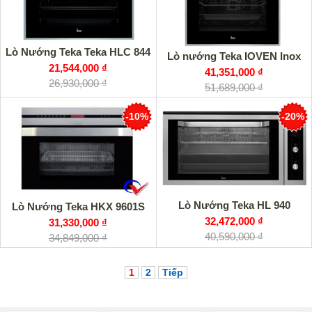
Lò Nướng Teka Teka HLC 844
Lò nướng Teka IOVEN Inox
21,544,000 ₫
41,351,000 ₫
26,930,000 ₫
51,689,000 ₫
-10%
-20%
Lò Nướng Teka HL 940
Lò Nướng Teka HKX 9601S
32,472,000 ₫
31,330,000 ₫
40,590,000 ₫
34,849,000 ₫
1
2
Tiếp