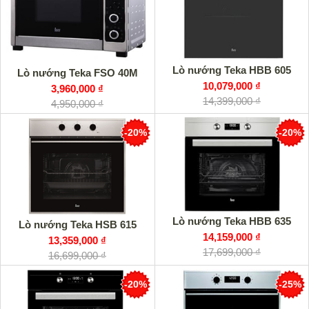
Lò nướng Teka HBB 605
Lò nướng Teka FSO 40M
10,079,000 ₫
3,960,000 ₫
14,399,000 ₫
4,950,000 ₫
-20%
-20%
Lò nướng Teka HBB 635
Lò nướng Teka HSB 615
14,159,000 ₫
13,359,000 ₫
17,699,000 ₫
16,699,000 ₫
-20%
-25%