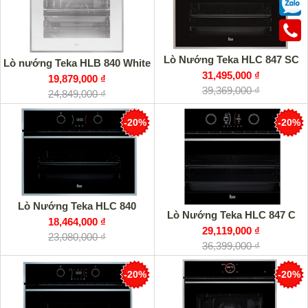
Lò Nướng Teka HLC 847 SC
Lò nướng Teka HLB 840 White
31,495,000 ₫
19,879,000 ₫
39,369,000 ₫
24,849,000 ₫
-20%
-20%
Lò Nướng Teka HLC 840
Lò Nướng Teka HLC 847 C
18,464,000 ₫
29,119,000 ₫
23,080,000 ₫
36,399,000 ₫
-20%
-20%