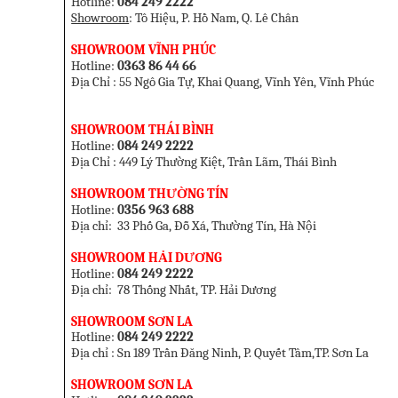
Hotline:
084 249 2222
Showroom
: Tô Hiệu, P. Hồ Nam, Q. Lê Chân
SHOWROOM VĨNH PHÚC
Hotline:
0363 86 44 66
Địa Chỉ : 55 Ngô Gia Tự, Khai Quang, Vĩnh Yên, Vĩnh Phúc
SHOWROOM THÁI BÌNH
Hotline:
084 249 2222
Địa Chỉ : 449 Lý Thường Kiệt, Trần Lãm, Thái Bình
SHOWROOM THƯỜNG TÍN
Hotline:
0356 963 688
Địa chỉ: 33 Phố Ga, Đỗ Xá, Thường Tín, Hà Nội
SHOWROOM HẢI DƯƠNG
Hotline:
084 249 2222
Địa chỉ: 78 Thống Nhất, TP. Hải Dương
SHOWROOM SƠN LA
Hotline:
084 249 2222
Địa chỉ : Sn 189 Trần Đăng Ninh, P. Quyết Tâm,TP. Sơn La
SHOWROOM SƠN LA