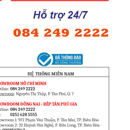
HỆ THỐNG MIỀN NAM
HOWROOM HỒ CHÍ MINH
tline:
084 249 2222
owroom
: Nguyễn Thị Thập, P. Tân Phú, Q. 7
OWROOM ĐỒNG NAI - BẾP TÂN PHÚ GIA
tline:
084 249 2222
el:
0251 628 5555
owroom 1: 972 Phạm Văn Thuận, P. Tân Mai, TP. Biên Hòa
owroom 2: 22 Huỳnh Văn Nghệ, P. Bửu Long, TP. Biên Hòa -