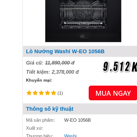
Lò Nướng Washi W-EO 1056B
Giá cũ:
11,890,000 đ
Tiết kiệm: 2,378,000 đ
Khuyến mại:
MUA NGAY
(1)
Thông số kỹ thuật
Mã sản phẩm:
W-EO 1056B
Xuất xứ:
Thương hiệu:
Washi