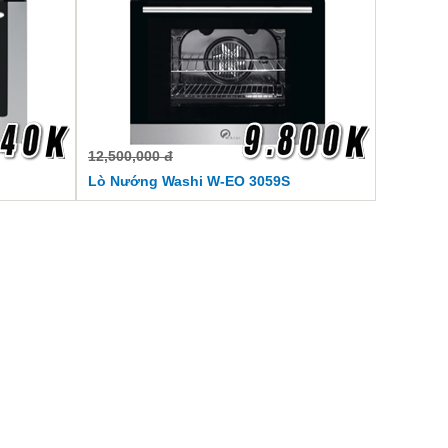
12,500,000 đ
Lò Nướng Washi W-EO 3059S