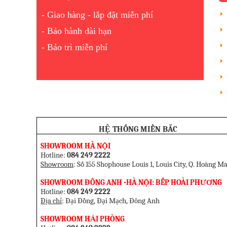
- Giao hàng - lắp đặt miễn phí
- Bảo hành dài hạn
- Bảo trì miễn phí
HỆ THỐNG MIỀN BẮC
SHOWROOM HÀ NỘI
Hotline:
084 249 2222
Showroom
: Số 155 Shophouse Louis 1, Louis City, Q. Hoàng Ma
SHOWROOM ĐÔNG ANH -HÀ NỘI: BẾP HOÀI PHƯƠNG
Hotline:
084 249 2222
Địa chỉ
: Đại Đồng, Đại Mạch, Đông Anh
SHOW
ROOM HẢI PHÒNG