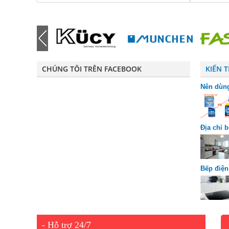
CHÚNG TÔI TRÊN FACEBOOK
KIẾN 
Nên dùng
riêng bi
Địa chỉ 
chuộng
Bếp điện
được ưa
- Hỗ trợ 24/7