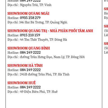
ĐT
Hotline:
084 249 2222
Địa chỉ : Nguyễn Trãi, TP. Vinh
S
Ho
SHOWROOM QUẢNG NGÃI
Đị
Hotline:
0935 258 279
Địa chỉ: 146 Hai Bà Trưng, TP. Quảng Ngãi.
S
(Sắ
SHOWROOM QUẢNG TRỊ - NHÀ PHÂN PHỐI TÂM ANH
Li
Hotline:
0915 210 159
Địa chỉ : 44 Tôn Thất Thuyết, TP. Đông Hà
S
(Sắ
SHOWROOM QUẢNG BÌNH
Li
Hotline:
084 249 2222
Địa chỉ : đường Trần Hưng Đạo, Nam Lý, TP. Đồng Hới
SHOWROOM HÀ TĨNH
Hotline:
084 249 2222
Địa chỉ : 245B đường Trần Phú, TP. Hà Tĩnh
SHOWROOM HUẾ
Hotline:
084 249 2222
Địa chỉ : 49 Điện Biên Phủ, TP. Huế