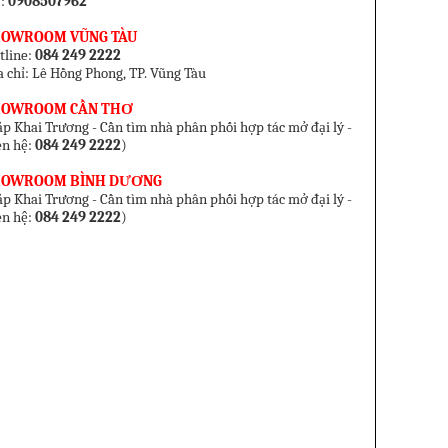
:
0908507962
HOWROOM VŨNG TÀU
tline:
084 249 2222
a chỉ: Lê Hồng Phong, TP. Vũng Tàu
HOWROOM CẦN THƠ
p Khai Trương - Cần tìm nhà phân phối hợp tác mở đại lý -
ên hệ:
084 249 2222
)
HOWROOM BÌNH DƯƠNG
p Khai Trương - Cần tìm nhà phân phối hợp tác mở đại lý -
ên hệ:
084 249 2222
)