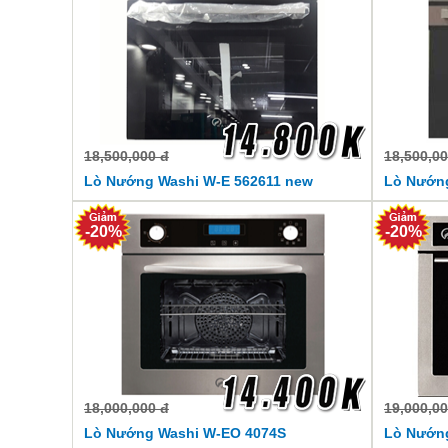
18,500,000 đ
18,500,00
Lò Nướng Washi W-E 562611 new
Lò Nướng
-20%
-20%
18,000,000 đ
19,000,00
Lò Nướng Washi W-EO 4074S
Lò Nướn