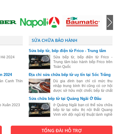
SỬA CHỮA BẢO HÀNH
Sửa bếp từ, bếp điện từ Frico - Trung tâm
bảo hành bếp Frico trên Toàn Quốc
o Hè 2024
Sửa bếp từ, bếp điện từ Frico -
Trung tâm bảo hành bếp Frico trên
Toàn Quốc
n 2024
Địa chỉ sửa chữa bếp từ uy tín tại Sóc Trăng
ân Canh Thìn
Dù gia đình bạn chỉ có mức thu
nhập trung bình thì cũng có cơ hội
được sở hữu một chiếc bếp từ chất
lượng tốt. Cũng chính vì vậy mà
Sửa chữa bếp từ tại Quảng Ngãi Ở Đâu
hiện nay số lượng người dân sống
o Xuân 2023
tại Sóc Trăng lựa chọn bếp từ để để
ở Quảng Ngãi bạn có thể sửa chữa
bếp từ tại siêu thị nội thất Quang
Vinh với đội ngũ kỹ thuật lành nghề
sẽ biến chiếc bếp từ của bạn đang
bị hư hỏng thành một chiếc bếp từ
hoạt động như lúc mới mua.
TỔNG ĐÀI HỖ TRỢ