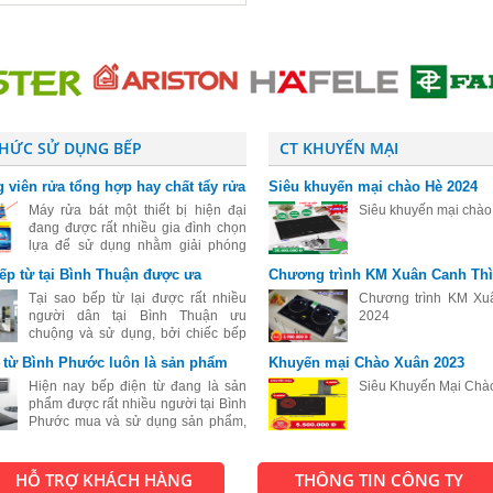
THỨC SỬ DỤNG BẾP
CT KHUYẾN MẠI
 viên rửa tổng hợp hay chất tẩy rửa
Siêu khuyến mại chào Hè 2024
ệt cho máy rửa bát
Máy rửa bát một thiết bị hiện đại
Siêu khuyến mại chà
đang được rất nhiều gia đình chọn
lựa để sử dụng nhằm giải phóng
sức lao động sau những giờ làm
bếp từ tại Bình Thuận được ưa
Chương trình KM Xuân Canh Thì
việc mệt mỏi. Đối với những người
đang tìm hiểu và mới sử dụng máy
Tại sao bếp từ lại được rất nhiều
Chương trình KM Xu
rửa
người dân tại Bình Thuận ưu
2024
chuộng và sử dụng, bởi chiếc bếp
này mang đầy đủ tính chất, tính mẫu
 từ Bình Phước luôn là sản phẩm
Khuyến mại Chào Xuân 2023
mã đến kiểu dáng cực kỳ sang trọng
 chuộng
và đẹp, bếp từ còn có rất nhiều cô
Hiện nay bếp điện từ đang là sản
Siêu Khuyến Mại Chà
phẩm được rất nhiều người tại Bình
Phước mua và sử dụng sản phẩm,
với sự hiện đại và tiện ích vượt bậc
của sản phẩm này.
HỖ TRỢ KHÁCH HÀNG
THÔNG TIN CÔNG TY