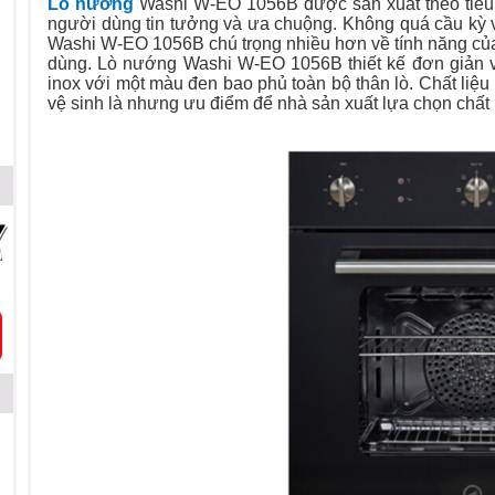
Lò nướng
Washi W-EO 1056B được sản xuất theo tiêu 
người dùng tin tưởng và ưa chuộng. Không quá cầu kỳ v
Washi W-EO 1056B chú trọng nhiều hơn về tính năng của
dùng. Lò nướng Washi W-EO 1056B thiết kế đơn giản vớ
inox với một màu đen bao phủ toàn bộ thân lò. Chất liệu
vệ sinh là nhưng ưu điểm để nhà sản xuất lựa chọn chất