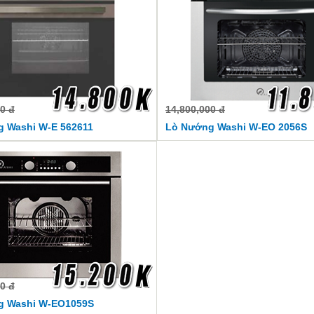
0 đ
14,800,000 đ
 Washi W-E 562611
Lò Nướng Washi W-EO 2056S
0 đ
g Washi W-EO1059S