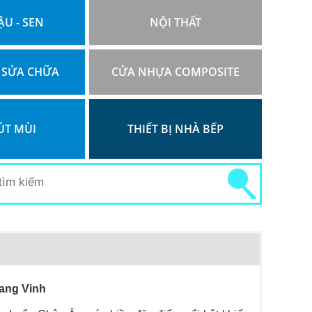
ẬU - SEN
NỘI THẤT
 SỬA CHỮA
CỬA NHỰA COMPOSITE
ÚT MÙI
THIẾT BỊ NHÀ BẾP
ang Vinh