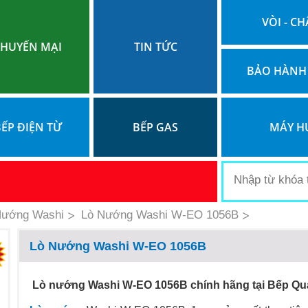
VÒI - CH
HUYẾN MẠI
TIN TỨC
BẢO HÀNH
ẾP ĐIỆN TỪ
BẾP GAS
MÁY H
Nướng Washi
Lò Nướng Washi W-EO 1056B
Lò Nướng Washi W-EO 1056B
Lò nướng Washi W-EO 1056B chính hãng tại Bếp Qu