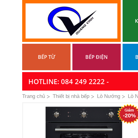
K
BẾP TỪ
BẾP ĐIỆN
B
HOTLINE: 084 249 2222 -
Trang chủ
Thiết bị nhà bếp
Lò Nướng
Lò 
-20%