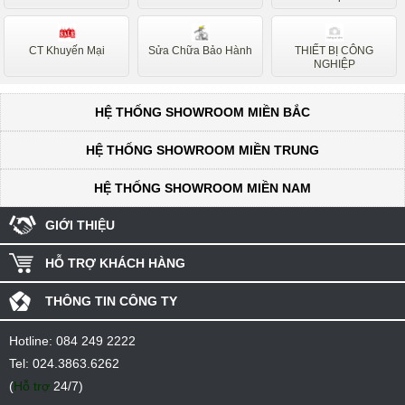
CT Khuyến Mại
Sửa Chữa Bảo Hành
THIẾT BỊ CÔNG
NGHIỆP
HỆ THỐNG SHOWROOM MIỀN BẮC
HỆ THỐNG SHOWROOM MIỀN TRUNG
HỆ THỐNG SHOWROOM MIỀN NAM
GIỚI THIỆU
HỖ TRỢ KHÁCH HÀNG
THÔNG TIN CÔNG TY
Hotline:
084 249 2222
Tel:
024.3863.6262
(
Hỗ trợ
24/7)