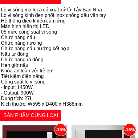
Lò vi sóng malloca
có xuất xứ từ Tây Ban Nha
Lò vi sóng kính đen phối inox chống dấu vân tay
Hệ thống điều khiển cảm ứng
Màn hinh hiển thị LED
05 mức công suất vi sóng
Chức năng nấu
Chức năng nướng
Chức năng nấu nướng kết hợp
Nấu tự động
Chức năng rã đông
Hẹn giờ nấu
Khóa an toàn với trẻ em
Tiết kiệm điện năng
Công suất
lò vi sóng
- Input: 1450W
- Output: 900W
Dung tích: 27L
Kích thước: W595 x D400 x H388mm
SẢN PHẨM CÙNG LOẠI
-15%
-15%