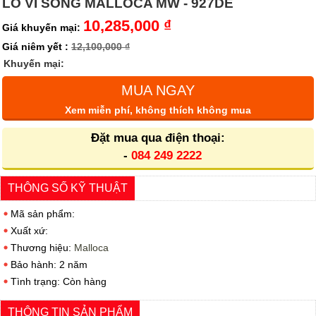
LÒ VI SÓNG MALLOCA MW - 927DE
10,285,000 ₫
Giá khuyến mại:
Giá niêm yết :
12,100,000 ₫
Khuyến mại:
MUA NGAY
Xem miễn phí, không thích không mua
Đặt mua qua điện thoại:
-
084 249 2222
THÔNG SỐ KỸ THUẬT
Mã sản phẩm:
Xuất xứ:
Thương hiệu:
Malloca
Bảo hành: 2 năm
Tình trạng: Còn hàng
THÔNG TIN SẢN PHẨM