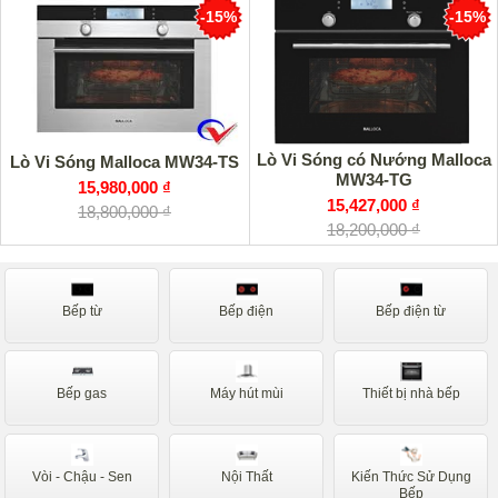
-15%
-15%
Lò Vi Sóng có Nướng Malloca
Lò Vi Sóng Malloca MW34-TS
MW34-TG
15,980,000 ₫
15,427,000 ₫
18,800,000 ₫
18,200,000 ₫
Bếp từ
Bếp điện
Bếp điện từ
Bếp gas
Máy hút mùi
Thiết bị nhà bếp
Vòi - Chậu - Sen
Nội Thất
Kiến Thức Sử Dụng
Bếp