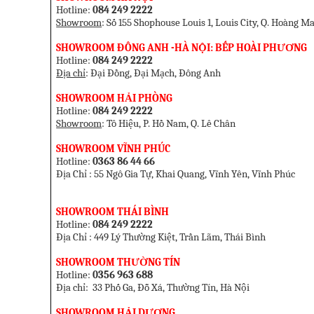
Hotline:
084 249 2222
Showroom
: Số 155 Shophouse Louis 1, Louis City, Q. Hoàng Ma
SHOWROOM ĐÔNG ANH -HÀ NỘI: BẾP HOÀI PHƯƠNG
Hotline:
084 249 2222
Địa chỉ
: Đại Đồng, Đại Mạch, Đông Anh
SHOW
ROOM HẢI PHÒNG
Hotline:
084 249 2222
Showroom
: Tô Hiệu, P. Hồ Nam, Q. Lê Chân
SHOWROOM VĨNH PHÚC
Hotline:
0363 86 44 66
Địa Chỉ : 55 Ngô Gia Tự, Khai Quang, Vĩnh Yên, Vĩnh Phúc
SHOWROOM THÁI BÌNH
Hotline:
084 249 2222
Địa Chỉ : 449 Lý Thường Kiệt, Trần Lãm, Thái Bình
SHOWROOM THƯỜNG TÍN
Hotline:
0356 963 688
Địa chỉ: 33 Phố Ga, Đỗ Xá, Thường Tín, Hà Nội
SHOWROOM HẢI DƯƠNG