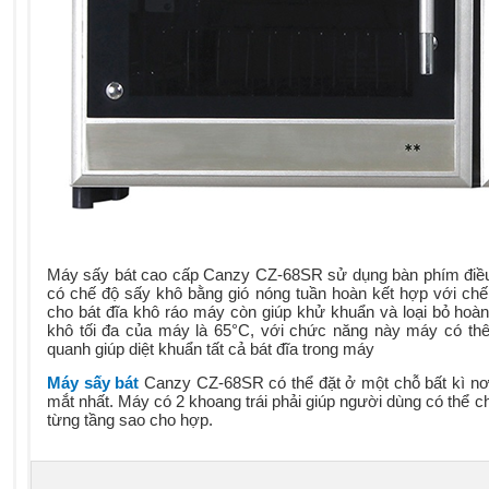
Máy sấy bát
cao cấp
Canzy CZ-68SR sử dụng bàn phím điề
có
chế độ sấy khô bằng gió nóng tuần hoàn kết hợp với chế
cho bát đĩa khô ráo máy còn giúp khử khuẩn và loại bỏ hoàn
khô tối đa
của máy là
65°C, với chức năng này máy có thêm
quanh giúp diệt khuẩn tất cả bát đĩa trong máy
Má
y sấy bát
Canzy CZ-68SR có thể đặt ở một chỗ bất kì
nơ
mắt nhất. Máy có 2 khoang trái phải giúp
người dùng
có thể c
từng t
ầ
ng sao cho hợp.