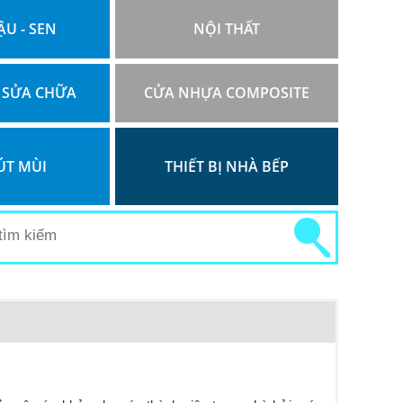
ẬU - SEN
NỘI THẤT
 SỬA CHỮA
CỬA NHỰA COMPOSITE
ÚT MÙI
THIẾT BỊ NHÀ BẾP