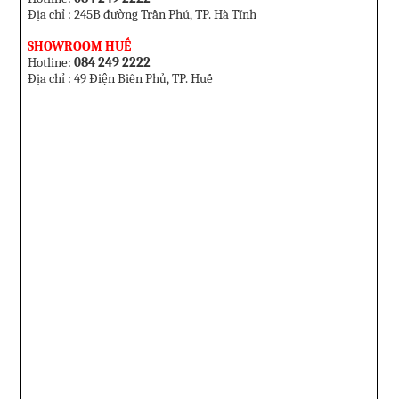
Địa chỉ : 245B đường Trần Phú, TP. Hà Tĩnh
SHOWROOM HUẾ
Hotline:
084 249 2222
Địa chỉ : 49 Điện Biên Phủ, TP. Huế