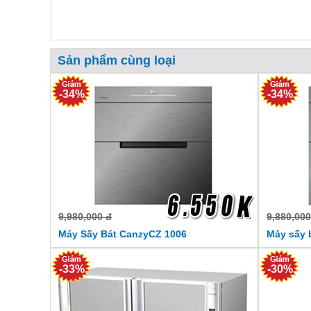
Sản phẩm cùng loại
-34%
-34%
9,980,000 đ
9,880,000
Máy Sấy Bát CanzyCZ 1006
Máy sấy 
-33%
-30%