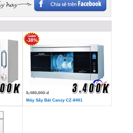
-38%
5,480,000 đ
Máy Sấy Bát Canzy CZ-8401