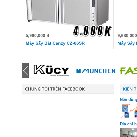
5,980,000 đ
9,680,000
Máy Sấy Bát Canzy CZ-86SR
Máy Sấy 
CHÚNG TÔI TRÊN FACEBOOK
KIẾN 
Nên dùng
riêng bi
Địa chỉ 
chuộng