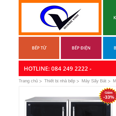
K
BẾP TỪ
BẾP ĐIỆN
B
HOTLINE: 084 249 2222 -
Trang chủ
Thiết bị nhà bếp
Máy Sấy Bát
M
-33%