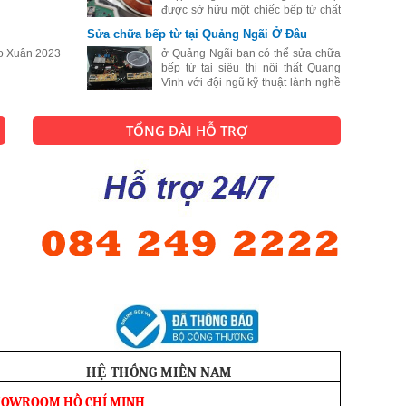
được sở hữu một chiếc bếp từ chất
lượng tốt. Cũng chính vì vậy mà
Sửa chữa bếp từ tại Quảng Ngãi Ở Đâu
hiện nay số lượng người dân sống
o Xuân 2023
tại Sóc Trăng lựa chọn bếp từ để để
ở Quảng Ngãi bạn có thể sửa chữa
bếp từ tại siêu thị nội thất Quang
Vinh với đội ngũ kỹ thuật lành nghề
sẽ biến chiếc bếp từ của bạn đang
bị hư hỏng thành một chiếc bếp từ
hoạt động như lúc mới mua.
TỔNG ĐÀI HỖ TRỢ
HỆ THỐNG MIỀN NAM
HOWROOM HỒ CHÍ MINH