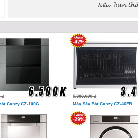
-42%
 đ
5,880,000 đ
bát Canzy CZ-100G
Máy Sấy Bát Canzy CZ-46FB
-29%