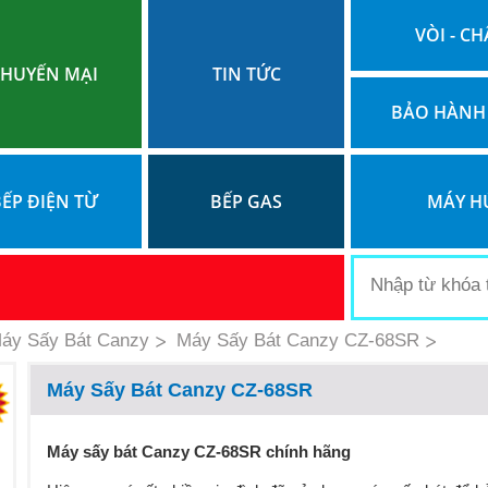
VÒI - CH
HUYẾN MẠI
TIN TỨC
BẢO HÀNH
ẾP ĐIỆN TỪ
BẾP GAS
MÁY H
áy Sấy Bát Canzy
Máy Sấy Bát Canzy CZ-68SR
Máy Sấy Bát Canzy CZ-68SR
Máy sấy bát Canzy CZ
-
68SR chính hãng