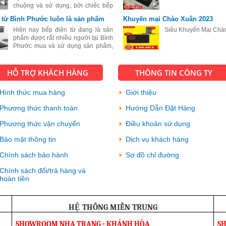
chuộng và sử dụng, bởi chiếc bếp
này mang đầy đủ tính chất, tính mẫu
 từ Bình Phước luôn là sản phẩm
Khuyến mại Chào Xuân 2023
mã đến kiểu dáng cực kỳ sang trọng
 chuộng
và đẹp, bếp từ còn có rất nhiều cô
Hiện nay bếp điện từ đang là sản
Siêu Khuyến Mại Chà
phẩm được rất nhiều người tại Bình
Phước mua và sử dụng sản phẩm,
với sự hiện đại và tiện ích vượt bậc
của sản phẩm này.
HỖ TRỢ KHÁCH HÀNG
THÔNG TIN CÔNG TY
Hình thức mua hàng
Giới thiệu
Phương thức thanh toán
Hướng Dẫn Đặt Hàng
Phương thức vận chuyển
Điều khoản sử dụng
Bảo mật thông tin
Dịch vụ khách hàng
Chính sách bảo hành
Sơ đồ chỉ đường
Chính sách đổi/trả hàng và
hoàn tiền
HỆ THỐNG MIỀN TRUNG
SHOWROOM NHA TRANG - KHÁNH HÒA
S