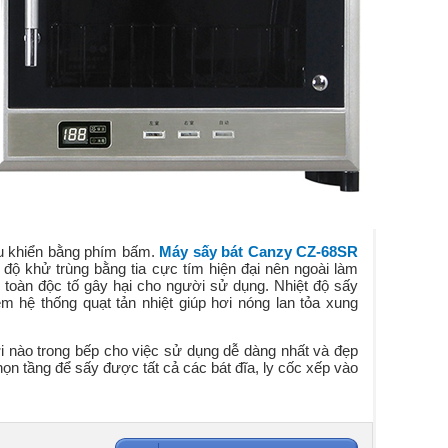
u khiển bằng phím bấm.
Máy sấy bát Canzy CZ-68SR
 độ khử trùng bằng tia cực tím
hiện đại
nên ngoài làm
 toàn độc tố gây hại cho người sử dụng. Nhiệt độ sấy
 hệ thống quạt tản nhiệt giúp hơi nóng lan tỏa xung
i
nào
trong bếp
cho việc sử dụng dễ dàng nhất và đẹp
họn tầng để sấy được tất cả các bát đĩa, ly cốc xếp vào