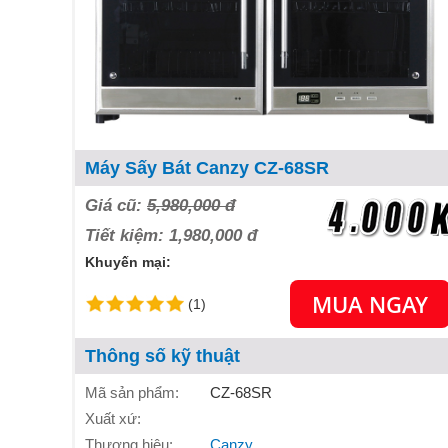
Máy Sấy Bát Canzy CZ-68SR
Giá cũ:
5,980,000 đ
Tiết kiệm: 1,980,000 đ
Khuyến mại:
MUA NGAY
(1)
Thông số kỹ thuật
Mã sản phẩm:
CZ-68SR
Xuất xứ:
Thương hiệu:
Canzy