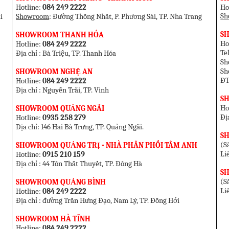
Hotline:
084 249 2222
Ho
Sh
i
Showroom
: Đường Thống Nhất, P. Phương Sài, TP. Nha Trang
SH
SHOWROOM THANH HÓA
Ho
Hotline:
084 249 2222
T
Địa chỉ : Bà Triệu, TP. Thanh Hóa
Sh
Sh
SHOWROOM NGHỆ AN
ĐT
Hotline:
084 249 2222
Địa chỉ : Nguyễn Trãi, TP. Vinh
S
Ho
SHOWROOM QUẢNG NGÃI
Đị
Hotline:
0935 258 279
Địa chỉ: 146 Hai Bà Trưng, TP. Quảng Ngãi.
S
(Sắ
SHOWROOM QUẢNG TRỊ - NHÀ PHÂN PHỐI TÂM ANH
Li
Hotline:
0915 210 159
Địa chỉ : 44 Tôn Thất Thuyết, TP. Đông Hà
S
(Sắ
SHOWROOM QUẢNG BÌNH
Li
Hotline:
084 249 2222
Địa chỉ : đường Trần Hưng Đạo, Nam Lý, TP. Đồng Hới
SHOWROOM HÀ TĨNH
Hotline:
084 249 2222