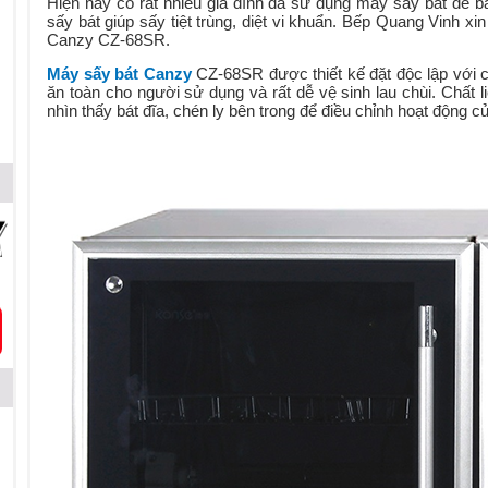
Hiện nay
có
rất nhiều gia đình đã sử dụng máy sấy bát để 
sấy bát giúp sấy tiệt trùng, diệt vi khuẩn.
Bếp Quang Vinh
xin
Canzy CZ-68SR.
Máy sấy bát Canzy
CZ-68SR được thiết kế đặt độc lập với ch
ăn toàn cho người sử dụng và rất dễ vệ sinh lau chùi. Chất
nhìn thấy bát đĩa, chén ly bên trong để điều chỉnh hoạt động 