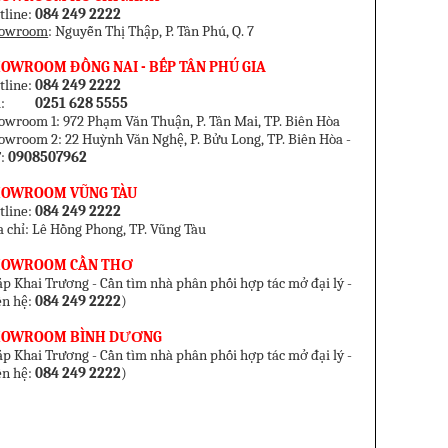
tline:
084 249 2222
owroom
: Nguyễn Thị Thập, P. Tân Phú, Q. 7
OWROOM ĐỒNG NAI - BẾP TÂN PHÚ GIA
tline:
084 249 2222
el:
0251 628 5555
owroom 1: 972 Phạm Văn Thuận, P. Tân Mai, TP. Biên Hòa
owroom 2: 22 Huỳnh Văn Nghệ, P. Bửu Long, TP. Biên Hòa -
:
0908507962
HOWROOM VŨNG TÀU
tline:
084 249 2222
a chỉ: Lê Hồng Phong, TP. Vũng Tàu
HOWROOM CẦN THƠ
p Khai Trương - Cần tìm nhà phân phối hợp tác mở đại lý -
ên hệ:
084 249 2222
)
HOWROOM BÌNH DƯƠNG
p Khai Trương - Cần tìm nhà phân phối hợp tác mở đại lý -
ên hệ:
084 249 2222
)