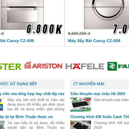
 đ
9,880,000 đ
Bát Canzy CZ-606
Máy Sấy Bát Canzy CZ-608
THỨC SỬ DỤNG BẾP
CT KHUYẾN MẠI
 viên rửa tổng hợp hay chất tẩy rửa
Siêu khuyến mại chào Hè 2024
ệt cho máy rửa bát
Máy rửa bát một thiết bị hiện đại
Siêu khuyến mại chà
đang được rất nhiều gia đình chọn
lựa để sử dụng nhằm giải phóng
sức lao động sau những giờ làm
bếp từ tại Bình Thuận được ưa
Chương trình KM Xuân Canh Thì
việc mệt mỏi. Đối với những người
đang tìm hiểu và mới sử dụng máy
Tại sao bếp từ lại được rất nhiều
Chương trình KM Xu
rửa
người dân tại Bình Thuận ưu
2024