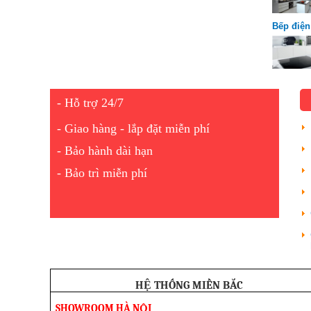
Bếp điện
được ưa
- Hỗ trợ 24/7
- Giao hàng - lắp đặt miễn phí
- Bảo hành dài hạn
- Bảo trì miễn phí
HỆ THỐNG MIỀN BẮC
SHOWROOM HÀ NỘI