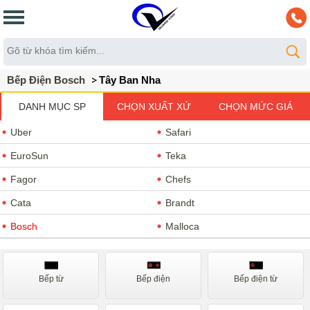
Bếp Điện Bosch
Tây Ban Nha
DANH MỤC SP
CHỌN XUẤT XỨ
CHỌN MỨC GIÁ
Uber
Safari
EuroSun
Teka
Fagor
Chefs
Cata
Brandt
Bosch
Malloca
Romal
Kucy
Napoliz
Faster
Bếp từ
Bếp điện
Bếp điện từ
Giovani
Sevilla