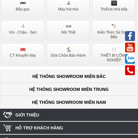
Sunhouse
Siemens
Bếp gas
Máy hút mùi
Thiết bị nhà bếp
Nardi
Faber
Napoli
Binova
Vòi - Chậu - Sen
Nội Thất
Kiến Thức Sử Dụng
Bauer
Taka
Bếp
Canzy
Hafele
CT Khuyến Mại
Sửa Chữa Bảo Hành
THIẾT BỊ CÔNG
Ariston
Sanaky
NGHIỆP
Midea
HỆ THỐNG SHOWROOM MIỀN BẮC
HỆ THỐNG SHOWROOM MIỀN TRUNG
HỆ THỐNG SHOWROOM MIỀN NAM
GIỚI THIỆU
HỖ TRỢ KHÁCH HÀNG