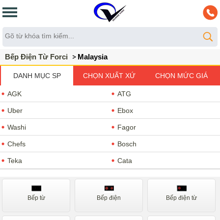
Bếp Điện Từ Forci
Malaysia
DANH MỤC SP
CHỌN XUẤT XỨ
CHỌN MỨC GIÁ
AGK
ATG
Uber
Ebox
Washi
Fagor
Chefs
Bosch
Teka
Cata
Faster
Hafele
Malloca
Nội Địa Nhật
Bếp từ
Bếp điện
Bếp điện từ
Munchen
Giovani