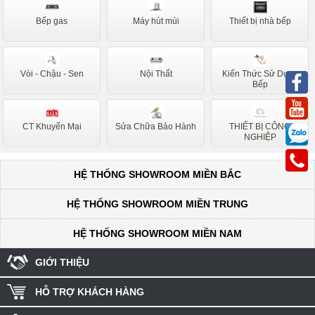
Faber
Nardi
Bếp gas
Máy hút mùi
Thiết bị nhà bếp
Canzy
D'mesik
Spelier
Ferroli
Vòi - Chậu - Sen
Nội Thất
Kiến Thức Sử Dụng
Fandi
Binova
Bếp
Abbaka
Arber
CT Khuyến Mại
Sửa Chữa Bảo Hành
THIẾT BỊ CÔNG
Batani
Sunhouse
NGHIỆP
Napoli
Bauer
HỆ THỐNG SHOWROOM MIỀN BẮC
Forci
Mastercook
Eurosun
Benza
HỆ THỐNG SHOWROOM MIỀN TRUNG
Sakura
Romal
HỆ THỐNG SHOWROOM MIỀN NAM
Kucy
Napoliz
GIỚI THIỆU
Rosieres
Rovigo
HỖ TRỢ KHÁCH HÀNG
Sevilla
Taka