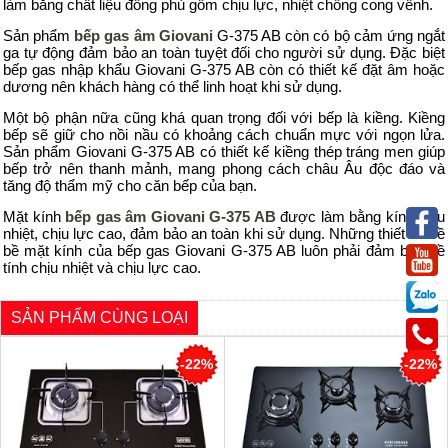
làm bằng chất liệu đồng phủ gốm chịu lực, nhiệt chống cong vênh.
Sản phẩm
bếp gas âm Giovani
G-375 AB còn có bộ cảm ứng ngắt
ga tự động đảm bảo an toàn tuyệt đối cho người sử dụng. Đặc biệt
bếp gas nhập khẩu Giovani G-375 AB còn có thiết kế đặt âm hoặc
dương nên khách hàng có thể linh hoạt khi sử dụng.
Một bộ phận nữa cũng khá quan trọng đối với bếp là kiềng. Kiềng
bếp sẽ giữ cho nồi nầu có khoảng cách chuẩn mực với ngọn lửa.
Sản phẩm Giovani G-375 AB có thiết kế kiềng thép tráng men giúp
bếp trở nên thanh mảnh, mang phong cách châu Âu độc đáo và
tăng độ thẩm mỹ cho căn bếp của bạn.
Mặt kính
bếp gas âm Giovani G-375 AB
được làm bằng kính chịu
nhiệt, chịu lực cao, đảm bảo an toàn khi sử dụng. Những thiết kế về
bề mặt kính của bếp gas Giovani G-375 AB luôn phải đảm bảo về
tính chịu nhiệt và chịu lực cao.
SẢN PHẨM CÙNG LOẠI
-22%
-22%