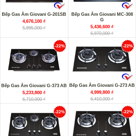
Bếp Gas Âm Giovani G-201SB
Bếp Gas Âm Giovani MC-308
G
4,676,100 ₫
5,436,600 ₫
5,995,000 ₫
6,970,000 ₫
-22%
-22%
Bếp Gas Âm Giovani G-273 AB
Bếp Gas Âm Giovani G-373 AB
4,999,800 ₫
5,233,800 ₫
6,410,000 ₫
6,710,000 ₫
-22%
-22%