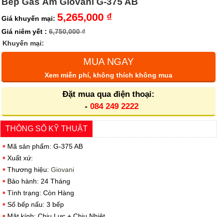
Bếp Gas Âm Giovani G-375 AB
5,265,000 ₫
Giá khuyến mại:
Giá niêm yết :
6,750,000 ₫
Khuyến mại:
MUA NGAY
Xem miễn phí, không thích không mua
Đặt mua qua điện thoại:
-
084 249 2222
THÔNG SỐ KỸ THUẬT
Mã sản phẩm: G-375 AB
Xuất xứ:
Thương hiệu:
Giovani
Bảo hành: 24 Tháng
Tình trạng: Còn Hàng
Số bếp nấu: 3 bếp
Mặt kính: Chịu Lực + Chịu Nhiệt