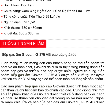
Điều khiển: Độc Lập
Chức năng: Cảm Ứng Ngắt Gas + Chế Độ Đánh Lửa + VV...
Tổng công suất: Tiêu Thụ 0.38 kg/h/lò
Nguồn điện: Pin 1,5V
Kích thước: 750 x 450mm
Khoét đá: 680 x 380mm
THÔNG TIN SẢN PHẨM
Bếp gas âm Giovani G-375 AB cao cấp giá tốt
Luôn mong muốn mang đến cho khách hàng những sản phẩm tốt
nhất và an toàn nhất, Giovani đã đưa ra thị trường những dòng sản
phẩm bếp gas và thiết bị nhà bếp được nhiều người tin dùng. Sản
phẩm
bếp gas âm
Giovani G-375 AB được sản xuất tại Malaysia
với tiêu chuẩn Ý, vì vậy bạn có thể hoàn toàn hài lòng về sản phẩm.
Các sản phẩm
bếp gas cao cấp
Giovani được tính toán một cách
cẩn thận và chi tiết đảm bảo độ chính xác cao. Cũng giống như một
số sản phẩm khác của Giovani được thiết kế ở dạng bếp đôi, cách
xa nhau sẽ thuận tiện cho việc đặt xoong nồi và nấu nướng. Ngoài
ra mâm chia lửa và bép của bếp gas âm Giovani G-375 AB được