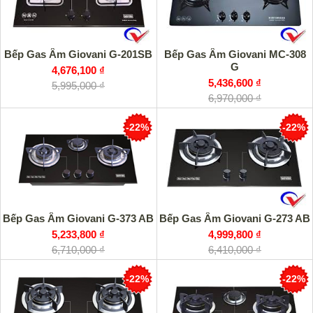
Bếp Gas Âm Giovani G-201SB
Bếp Gas Âm Giovani MC-308
G
4,676,100 ₫
5,436,600 ₫
5,995,000 ₫
6,970,000 ₫
-22%
-22%
Bếp Gas Âm Giovani G-273 AB
Bếp Gas Âm Giovani G-373 AB
4,999,800 ₫
5,233,800 ₫
6,410,000 ₫
6,710,000 ₫
-22%
-22%