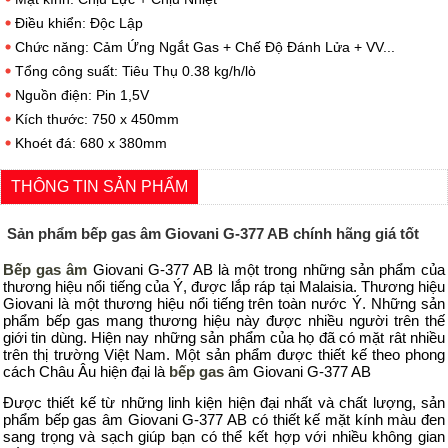
Điều khiển: Độc Lập
Chức năng: Cảm Ứng Ngắt Gas + Chế Độ Đánh Lửa + VV...
Tổng công suất: Tiêu Thụ 0.38 kg/h/lò
Nguồn điện: Pin 1,5V
Kích thước: 750 x 450mm
Khoét đá: 680 x 380mm
THÔNG TIN SẢN PHẨM
Sản phẩm bếp gas âm Giovani G-377 AB chính hãng giá tốt
Bếp gas âm
Giovani G-377 AB là một trong những sản phẩm của
thương hiệu nổi tiếng của Ý, được lắp ráp tại Malaisia. Thương hiệu
Giovani là một thương hiệu nổi tiếng trên toàn nước Ý. Những sản
phẩm bếp gas mang thương hiệu này được nhiều người trên thế
giới tin dùng. Hiện nay những sản phẩm của họ đã có mặt rât nhiều
trên thị trường Việt Nam. Một sản phẩm được thiết kế theo phong
cách Châu Âu hiện đại là
bếp gas
âm Giovani G-377 AB
Được thiết kế từ những linh kiện hiện đại nhất và chất lượng, sản
phẩm bếp gas âm Giovani G-377 AB có thiết kế mặt kính màu đen
sang trọng và sạch giúp bạn có thể kết hợp với nhiều không gian