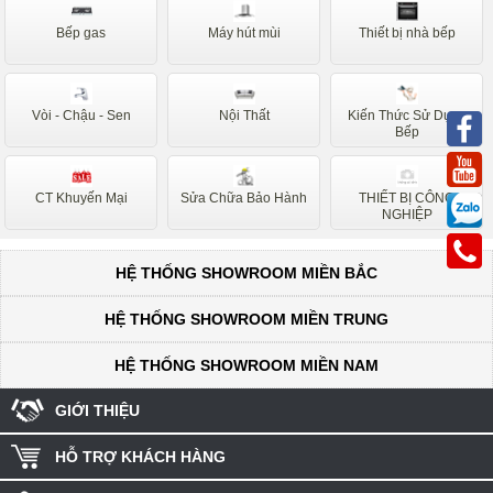
Munchen
Canzy
Bếp gas
Máy hút mùi
Thiết bị nhà bếp
Bếp Từ Nội Địa Nhật
Hafele
Lorca
Faster
Vòi - Chậu - Sen
Nội Thất
Kiến Thức Sử Dụng
Faro
Sakura
Bếp
Safari
Ferroli
CT Khuyến Mại
Sửa Chữa Bảo Hành
THIẾT BỊ CÔNG
Faber
Dudoff
NGHIỆP
Electrolux
Romal
HỆ THỐNG SHOWROOM MIỀN BẮC
Batani
Napoliz
Rovigo
Rosieres
HỆ THỐNG SHOWROOM MIỀN TRUNG
Baumatic
Ariston
HỆ THỐNG SHOWROOM MIỀN NAM
Forci
Mastercook
GIỚI THIỆU
Taka
Sevilla
HỖ TRỢ KHÁCH HÀNG
Rommelsbacher
D'mestik