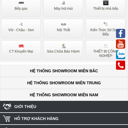
Munchen
Canzy
Bếp gas
Máy hút mùi
Thiết bị nhà bếp
Bếp Từ Nội Địa Nhật
Hafele
Lorca
Faster
Vòi - Chậu - Sen
Nội Thất
Kiến Thức Sử Dụng
Faro
Sakura
Bếp
Safari
Ferroli
CT Khuyến Mại
Sửa Chữa Bảo Hành
THIẾT BỊ CÔNG
Faber
Dudoff
NGHIỆP
Electrolux
Romal
HỆ THỐNG SHOWROOM MIỀN BẮC
Batani
Napoliz
Rovigo
Rosieres
HỆ THỐNG SHOWROOM MIỀN TRUNG
Baumatic
Ariston
HỆ THỐNG SHOWROOM MIỀN NAM
Forci
Mastercook
GIỚI THIỆU
Taka
Sevilla
HỖ TRỢ KHÁCH HÀNG
Rommelsbacher
D'mestik