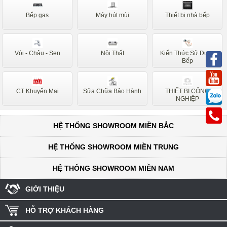
Munchen
Canzy
Bếp gas
Máy hút mùi
Thiết bị nhà bếp
Bếp Từ Nội Địa Nhật
Hafele
Lorca
Faster
Vòi - Chậu - Sen
Nội Thất
Kiến Thức Sử Dụng
Faro
Sakura
Bếp
Safari
Ferroli
CT Khuyến Mại
Sửa Chữa Bảo Hành
THIẾT BỊ CÔNG
Faber
Dudoff
NGHIỆP
Electrolux
Romal
HỆ THỐNG SHOWROOM MIỀN BẮC
Batani
Napoliz
Rovigo
Rosieres
HỆ THỐNG SHOWROOM MIỀN TRUNG
Baumatic
Ariston
HỆ THỐNG SHOWROOM MIỀN NAM
Forci
Mastercook
GIỚI THIỆU
Taka
Sevilla
HỖ TRỢ KHÁCH HÀNG
Rommelsbacher
D'mestik