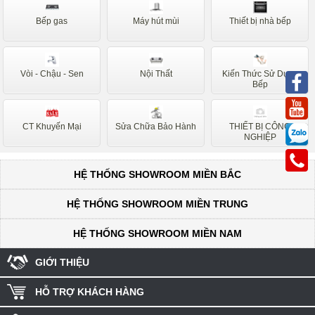
Munchen
Canzy
Bếp gas
Máy hút mùi
Thiết bị nhà bếp
Bếp Từ Nội Địa Nhật
Hafele
Lorca
Faster
Vòi - Chậu - Sen
Nội Thất
Kiến Thức Sử Dụng
Faro
Sakura
Bếp
Safari
Ferroli
CT Khuyến Mại
Sửa Chữa Bảo Hành
THIẾT BỊ CÔNG
Faber
Dudoff
NGHIỆP
Electrolux
Romal
HỆ THỐNG SHOWROOM MIỀN BẮC
Batani
Napoliz
Rovigo
Rosieres
HỆ THỐNG SHOWROOM MIỀN TRUNG
Baumatic
Ariston
HỆ THỐNG SHOWROOM MIỀN NAM
Forci
Mastercook
GIỚI THIỆU
Taka
Sevilla
HỖ TRỢ KHÁCH HÀNG
Rommelsbacher
D'mestik