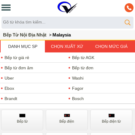
Bếp Từ Nội Địa Nhật
Malaysia
DANH MỤC SP
CHỌN XUẤT XỨ
CHỌN MỨC GIÁ
Bếp từ giá rẻ
Bếp từ AGK
Bếp từ đơn âm
Bếp từ đơn
Uber
Washi
Ebox
Fagor
Brandt
Bosch
Teka
Chefs
Spelier
Cata
Bếp từ
Bếp điện
Bếp điện từ
Malloca
Nodor