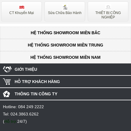
CT Khuyến Mại
Sửa Chữa Bảo Hành
THIẾT BỊ CÔNG
NGHIỆP
HỆ THỐNG SHOWROOM MIỀN BẮC
HỆ THỐNG SHOWROOM MIỀN TRUNG
HỆ THỐNG SHOWROOM MIỀN NAM
GIỚI THIỆU
HỖ TRỢ KHÁCH HÀNG
THÔNG TIN CÔNG TY
Hotline:
084 249 2222
Tel:
024.3863.6262
(
Hỗ trợ
24/7)