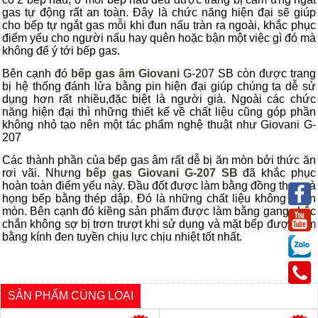
gas tự động rất an toàn. Đây là chức năng hiện đại sẽ giúp
cho bếp tự ngắt gas mỗi khi đun nấu tràn ra ngoài, khắc phục
điểm yếu cho người nấu hay quên hoặc bận một việc gì đó mà
không để ý tới bếp gas.
Bên cạnh đó
bếp gas âm Giovani
G-207 SB còn được trang
bị hệ thống đánh lửa bằng pin hiện đại giúp chúng ta dễ sử
dụng hơn rất nhiều,đặc biệt là người già. Ngoài các chức
năng hiện đại thì những thiết kế về chất liệu cũng góp phần
không nhỏ tạo nên một tác phẩm nghệ thuật như Giovani G-
207
Các thành phần của bếp gas âm rất dễ bị ăn mòn bởi thức ăn
rơi vãi. Nhưng
bếp gas Giovani G-207 SB
đã khắc phục
hoàn toàn điểm yếu này. Đầu đốt được làm bằng đồng thau và
họng bếp bằng thép dập. Đó là những chất liệu không bị ăn
mòn. Bên cạnh đó kiềng sản phẩm được làm bằng gang chắc
chắn không sợ bị trơn trượt khi sử dụng và mặt bếp được làm
bằng kính đen tuyền chịu lực chịu nhiệt tốt nhất.
SẢN PHẨM CÙNG LOẠI