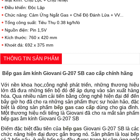
Mặt kính: Chịu Lực + Chịu Nhiệt
Điều khiển: Độc Lập
Chức năng: Cảm Ứng Ngắt Gas + Chế Độ Đánh Lửa + VV...
Tổng công suất: Tiêu Thụ 0.38 kg/h/lò
Nguồn điện: Pin 1,5V
Kích thước: 760 x 420 mm
Khoét đá: 692 x 375 mm
THÔNG TIN SẢN PHẨM
Bếp gas âm kính Giovani G-207 SB cao cấp chính hãng
Với nền khoa học,công nghệ phát triển, những thương hiệu
lớn đã đưa những tiến bộ đó để áp dụng vào sản xuất hàng
hóa. Qua nhiều năm cải tiến bằng công nghệ hiện đại để đến
bây giờ họ đã cho ra những sản phẩm thực sự hoàn hảo, đặc
biệt là dòng sản phẩm
bếp gas cao cấp
dùng cho gia đình.
Một thương hiệu nổi tiếng là Giovani đã cho ra mắt sản phẩm
bếp gas âm kính Giovani G-207 SB
Điểm đặc biệt đầu tiên của
bếp gas
Giovani G-207 SB là các
chức năng hiện đại được gắn trong nó. Sản phẩm là loại bếp
có 2 bếp nấu, ở mỗi bếp nấu đều được trang bị cảm ứng ngắt