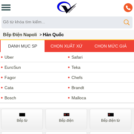
Bếp Điện Napoli
Hàn Quốc
DANH MỤC SP
CHỌN XUẤT XỨ
CHỌN MỨC GIÁ
Uber
Safari
EuroSun
Teka
Fagor
Chefs
Cata
Brandt
Bosch
Malloca
Romal
Kucy
Napoliz
Faster
Bếp từ
Bếp điện
Bếp điện từ
Giovani
Sevilla