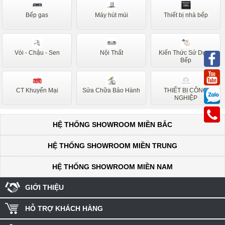
Sunhouse
Siemens
Bếp gas
Máy hút mùi
Thiết bị nhà bếp
Nardi
Faber
Napoli
Binova
Vòi - Chậu - Sen
Nội Thất
Kiến Thức Sử Dụng
Bauer
Taka
Bếp
Canzy
Hafele
CT Khuyến Mại
Sửa Chữa Bảo Hành
THIẾT BỊ CÔNG
Ariston
Sanaky
NGHIỆP
Midea
HỆ THỐNG SHOWROOM MIỀN BẮC
HỆ THỐNG SHOWROOM MIỀN TRUNG
HỆ THỐNG SHOWROOM MIỀN NAM
GIỚI THIỆU
HỖ TRỢ KHÁCH HÀNG