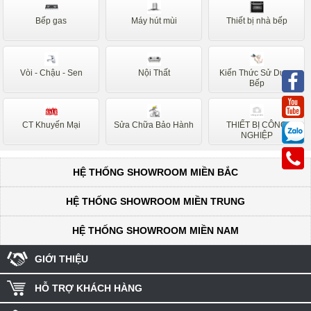
Sunhouse
Siemens
Bếp gas
Máy hút mùi
Thiết bị nhà bếp
Nardi
Faber
Napoli
Binova
Vòi - Chậu - Sen
Nội Thất
Kiến Thức Sử Dụng
Bauer
Taka
Bếp
Canzy
Hafele
CT Khuyến Mại
Sửa Chữa Bảo Hành
THIẾT BỊ CÔNG
Ariston
Sanaky
NGHIỆP
Midea
HỆ THỐNG SHOWROOM MIỀN BẮC
HỆ THỐNG SHOWROOM MIỀN TRUNG
HỆ THỐNG SHOWROOM MIỀN NAM
GIỚI THIỆU
HỖ TRỢ KHÁCH HÀNG