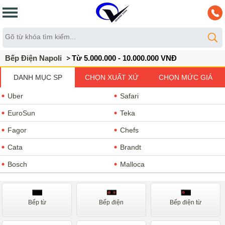
Bếp Điện Napoli
Từ 5.000.000 - 10.000.000 VNĐ
DANH MỤC SP
CHỌN XUẤT XỨ
CHỌN MỨC GIÁ
Uber
Safari
EuroSun
Teka
Fagor
Chefs
Cata
Brandt
Bosch
Malloca
Romal
Kucy
Napoliz
Faster
Bếp từ
Bếp điện
Bếp điện từ
Giovani
Sevilla