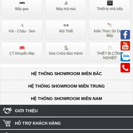
Sunhouse
Siemens
Bếp gas
Máy hút mùi
Thiết bị nhà bếp
Nardi
Faber
Napoli
Binova
Vòi - Chậu - Sen
Nội Thất
Kiến Thức Sử Dụng
Bauer
Taka
Bếp
Canzy
Hafele
CT Khuyến Mại
Sửa Chữa Bảo Hành
THIẾT BỊ CÔNG
Ariston
Sanaky
NGHIỆP
Midea
HỆ THỐNG SHOWROOM MIỀN BẮC
HỆ THỐNG SHOWROOM MIỀN TRUNG
HỆ THỐNG SHOWROOM MIỀN NAM
GIỚI THIỆU
HỖ TRỢ KHÁCH HÀNG