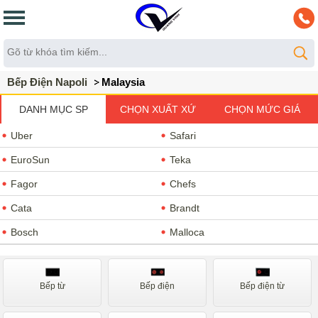
Bếp Điện Napoli
Malaysia
DANH MỤC SP
CHỌN XUẤT XỨ
CHỌN MỨC GIÁ
Uber
Safari
EuroSun
Teka
Fagor
Chefs
Cata
Brandt
Bosch
Malloca
Romal
Kucy
Napoliz
Faster
Bếp từ
Bếp điện
Bếp điện từ
Giovani
Sevilla